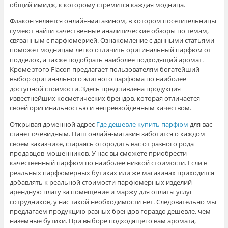
общий имидж, к которому стремится каждая модница.
Флакон является онлайн-магазином, в котором посетительницы
сумеют найти качественные аналитические обзоры по темам,
связанным с парфюмерией. Ознакомление с данными статьями
поможет модницам легко отличить оригинальный парфюм от
подделок, а также подобрать наиболее подходящий аромат.
Кроме этого Flacon предлагает пользователям богатейший
выбор оригинального элитного парфюма по наиболее
доступной стоимости. Здесь представлена продукция
известнейших косметических брендов, которая отличается
своей оригинальностью и непревзойденным качеством.
Открывая доменной адрес
Где дешевле купить парфюм
для вас
станет очевидным. Наш онлайн-магазин заботится о каждом
своем заказчике, стараясь огородить вас от разного рода
продавцов-мошенников. У нас вы сможете приобрести
качественный парфюм по наиболее низкой стоимости. Если в
реальных парфюмерных бутиках или же магазинах приходится
добавлять к реальной стоимости парфюмерных изделий
арендную плату за помещение и маржу для оплаты услуг
сотрудников, у нас такой необходимости нет. Следовательно мы
предлагаем продукцию разных брендов гораздо дешевле, чем
наземные бутики. При выборе подходящего вам аромата,