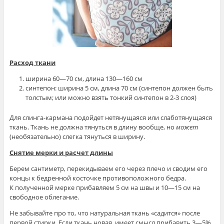
Расход ткани
ширина 60—70 см, длина 130—160 см
синтепон: ширина 5 см, длина 70 см (синтепон должен быть
толстым; или можно взять тонкий синтепон в 2-3 слоя)
Для слинга-кармана подойдет нетянущаяся или слаботянущаяся
ткань. Ткань не должна тянуться в длину вообще, но
может
(необязательно) слегка тянуться в ширину.
Снятие мерки и расчет длины
Берем сантиметр, перекидываем его через плечо и сводим его
концы к бедренной косточке противоположного бедра.
К полученной мерке прибавляем 5 см на швы и 10—15 см на
свободное облегание.
Не забывайте про то, что натуральная ткань «садится» после
первой стирки. Если ткань новая, имеет смысл прибавить 3—5%