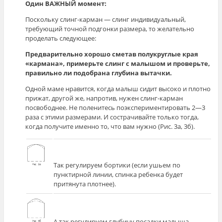
Один ВАЖНЫЙ момент:
Поскольку слинг-карман — слинг индивидуальный,
требующий точной подгонки размера, то желательно
проделать следующее:
Предварительно хорошо сметав полукруглые края
«кармана», примерьте слинг с малышом и проверьте,
правильно ли подобрана глубина вытачки.
Одной маме нравится, когда малыш сидит высоко и плотно
прижат, другой же, напротив, нужен слинг-карман
посвободнее. Не поленитесь поэкспериментировать 2—3
раза с этими размерами. И сострачивайте только тогда,
когда получите именно то, что вам нужно (Рис. 3а, 3б).
Так регулируем бортики (если ушьем по
пунктирной линии, спинка ребенка будет
притянута плотнее).
А так регулируем глубину посадки малыша