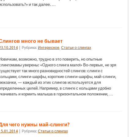
использовать?» и так далее. …
Слингов много не бывает
23.10.2014
| Рубрика:
Интересное
,
Статьи о слингах
Новичкам, возможно, трудно в это поверить, но опытные
слингомамы уверены: «Одного слинга мало!» Во-первых, не зря
существует так много разновидностей слингов: слинги с
кольцами, слинги-шарфы, короткие слинги-шарфы, май-слинги,
рюкзачки, — каждый из этих слингов используется для
определенных целей. Например, в слинге с кольцами удобно
укачивать и кормить малыша в горизонтальном положении, …
Для чего нужны май-слинги?
15.01.2014
| Рубрика:
Статьи о слингах