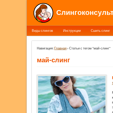
Слингоконсульт
Виды слингов
Инструкции
Сшить слинг
Навигация:
Главная
› Статьи с тегом "май-слинг"
май-слинг