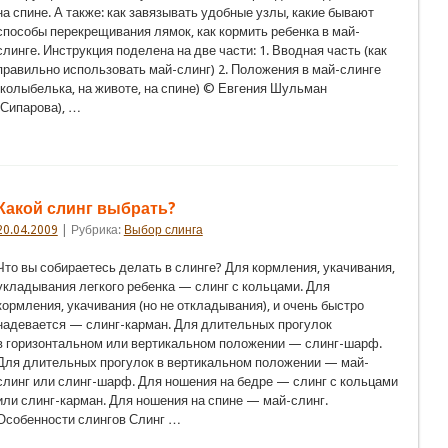
на спине. А также: как завязывать удобные узлы, какие бывают
способы перекрещивания лямок, как кормить ребенка в май-
слинге. Инструкция поделена на две части: 1. Вводная часть (как
правильно использовать май-слинг) 2. Положения в май-слинге
(колыбелька, на животе, на спине) © Евгения Шульман
(Сипарова), …
Какой слинг выбрать?
20.04.2009
| Рубрика:
Выбор слинга
Что вы собираетесь делать в слинге? Для кормления, укачивания,
укладывания легкого ребенка — слинг с кольцами. Для
кормления, укачивания (но не откладывания), и очень быстро
надевается — слинг-карман. Для длительных прогулок
в горизонтальном или вертикальном положении — слинг-шарф.
Для длительных прогулок в вертикальном положении — май-
слинг или слинг-шарф. Для ношения на бедре — слинг с кольцами
или слинг-карман. Для ношения на спине — май-слинг.
Особенности слингов Слинг …