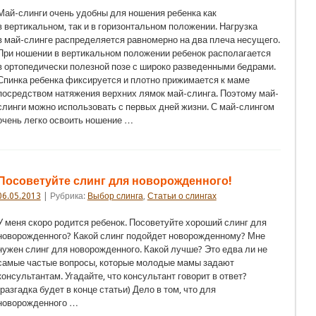
Май-слинги очень удобны для ношения ребенка как
в вертикальном, так и в горизонтальном положении. Нагрузка
в май-слинге распределяется равномерно на два плеча несущего.
При ношении в вертикальном положении ребенок располагается
в ортопедически полезной позе с широко разведенными бедрами.
Спинка ребенка фиксируется и плотно прижимается к маме
посредством натяжения верхних лямок май-слинга. Поэтому май-
слинги можно использовать с первых дней жизни. С май-слингом
очень легко освоить ношение …
Посоветуйте слинг для новорожденного!
06.05.2013
| Рубрика:
Выбор слинга
,
Статьи о слингах
У меня скоро родится ребенок. Посоветуйте хороший слинг для
новорожденного? Какой слинг подойдет новорожденному? Мне
нужен слинг для новорожденного. Какой лучше? Это едва ли не
самые частые вопросы, которые молодые мамы задают
консультантам. Угадайте, что консультант говорит в ответ?
(разгадка будет в конце статьи) Дело в том, что для
новорожденного …