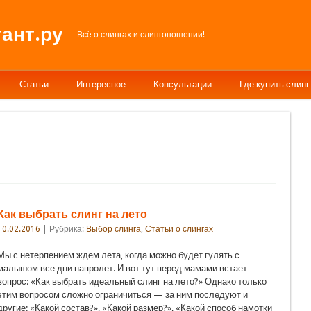
ант.ру
Всё о слингах и слингоношении!
Статьи
Интересное
Консультации
Где купить слинг
Как выбрать слинг на лето
10.02.2016
| Рубрика:
Выбор слинга
,
Статьи о слингах
Мы с нетерпением ждем лета, когда можно будет гулять с
малышом все дни напролет. И вот тут перед мамами встает
вопрос: «Как выбрать идеальный слинг на лето?» Однако только
этим вопросом сложно ограничиться — за ним последуют и
другие: «Какой состав?», «Какой размер?», «Какой способ намотки