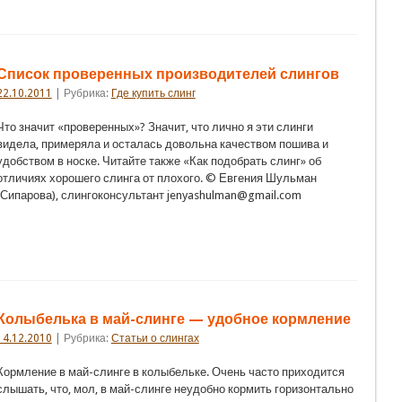
Список проверенных производителей слингов
22.10.2011
| Рубрика:
Где купить слинг
Что значит «проверенных»? Значит, что лично я эти слинги
видела, примеряла и осталась довольна качеством пошива и
удобством в носке. Читайте также «Как подобрать слинг» об
отличиях хорошего слинга от плохого. © Евгения Шульман
(Сипарова), слингоконсультант jenyashulman@gmail.com
Колыбелька в май-слинге — удобное кормление
14.12.2010
| Рубрика:
Статьи о слингах
Кормление в май-слинге в колыбельке. Очень часто приходится
слышать, что, мол, в май-слинге неудобно кормить горизонтально