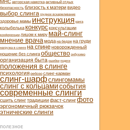
МНС
авторская намотка
активный отдых
близость к матери
видео
безопасность
выбор слинга
грудное вскармливание
инструкция
здоровье мамы
канга
конкурс
колыбелька
консультации
май-слинг
лицом к миру
конференции
мнение врача
мода
на груди
на бедре
на спине
новорожденный
нагрузка в слинге
общество
ношение без слинга
онбухимо
организация быта
ошибки
подеги
положения в слинге
психология
слинг-карман
ребозо
слинг-шарф
слингомамы
слинг с кольцами
события
современные слинги
фото
традиции
фаст-слинг
сшить слинг
эргономичный рюкзачок
этнические слинги
ПОЛЕЗНОЕ