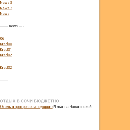
News 3
News 2
News
—— news —-
06
Kred00
Kred01
Kred02
Kred02
——
ОТДЫХ В СОЧИ БЮДЖЕТНО
Отель в центре сочи недорого
El mar на Навагинской