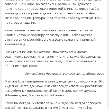
современном мире, бывает очень разным. Так, дешевое
полотно состоит из волокон короткой длины, которые как бы
топорщатся в стороны и делают нить более мохнатой. Чем
менее однородна фактура нити, тем легче образуются катышки
на готовом изделии.
Качественная ткань изготавливается из длинных волокон
хлопка, которые формируют гладкую нить. Такая одежда
отличается износостойкостью и долго сохраняет приятный
внешний вид.
В заключение мне бы хотелось пожелать всем мамам
счастливого кормления и напомнить, что, какую бы одежду вы
ни выбрали, самое главное – ваше удобство и гармоничное
общение с малышом.
Автор: Алиса Низовских, филолог, копирайтер, мама
Mamamilk.ru – интернет-магазин одежды для кормящих мам. Это
чудесное место, где можно найти одежду известных российских
и зарубежных производителей таких марок, как «Марусси»,
«Мать-ехидна», Mamaway, GoToGarden.
Какая бы погода ни стояла за окном, здесь вы всегда подберете
для себя летние сарафаны и легкие блузы, осенние кофты,