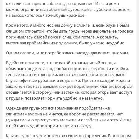
оказались не приспособлены для кормления. И если дома
можно ограничиться обычной футболкой с глубоким вырезом,
на выход хотелось что-нибудь красивое.
Кроме того, я много носила дочку в слинге, и, если блузка была
слишком открытой, чтобы дать грудь через декольте, ее головка
прижималась к моей коже и слишком потела. А кормить,
вытягивая край майки из-под слинга, было ужасно неудобно.
Одним словом, мне потребовалась одежда для кормящих мам.
В действительности, это не какой-то загадочный зверь, а
обычные предметы гардероба: спортивные футболки и майки,
теплые кофты и толстовки, женственные платья и невесомые
блузы, офисные рубашки и водолазки. Просто в каждой модели
заключен так называемый «секрет кормления»: клапан, который
отодвигается в сторону, или застежка, которая открывает доступ
к груди и позволяет кормить удобно и незаметно.
Одежда для грудного вскармливания подойдет также
слингомамам: она не мнется, ее ворот не растягивается, нет
нужды сильно приспускать малыша и ослаблять намотку. А еще
в ней очень удобно кормить прямо на ходу.
Кстати, существует множество секретов кормления. В основном