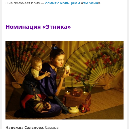
Она получает приз —
слинг с кольцами
«
тИрина
»
Номинация «Этника»
Надежда Сальнова
, Самара