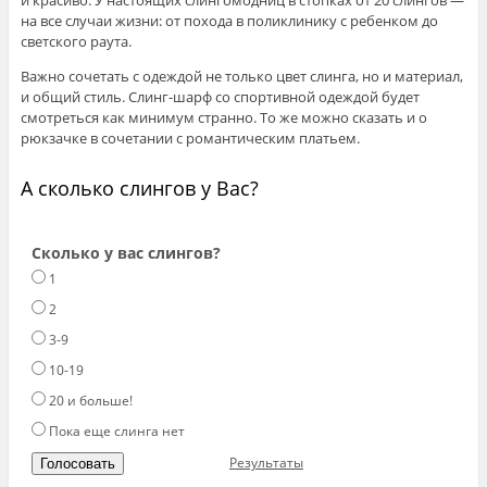
и красиво. У настоящих слингомодниц в стопках от 20 слингов —
на все случаи жизни: от похода в поликлинику с ребенком до
светского раута.
Важно сочетать с одеждой не только цвет слинга, но и материал,
и общий стиль. Слинг-шарф со спортивной одеждой будет
смотреться как минимум странно. То же можно сказать и о
рюкзачке в сочетании с романтическим платьем.
А сколько слингов у Вас?
Сколько у вас слингов?
1
2
3-9
10-19
20 и больше!
Пока еще слинга нет
Результаты
Голосовать