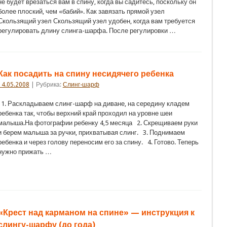
не будет врезаться вам в спину, когда вы садитесь, поскольку он
более плоский, чем «бабий». Как завязать прямой узел
Скользящий узел Скользящий узел удобен, когда вам требуется
регулировать длину слинга-шарфа. После регулировки …
Как посадить на спину несидячего ребенка
14.05.2008
| Рубрика:
Слинг-шарф
1. Раскладываем слинг-шарф на диване, на середину кладем
ребенка так, чтобы верхний край проходил на уровне шеи
малыша.На фотографии ребенку 4,5 месяца 2. Скрещиваем руки
и берем малыша за ручки, прихватывая слинг. 3. Поднимаем
ребенка и через голову переносим его за спину. 4. Готово. Теперь
нужно прижать …
«Крест над карманом на спине» — инструкция к
слингу-шарфу (до года)