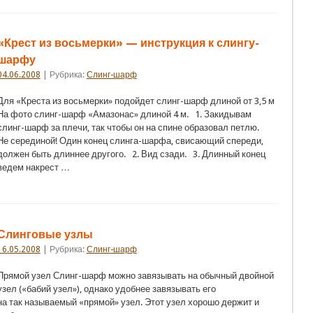
«Крест из восьмерки» — инструкция к слингу-
шарфу
04.06.2008
| Рубрика:
Слинг-шарф
Для «Креста из восьмерки» подойдет слинг-шарф длиной от 3,5 м
На фото слинг-шарф «Амазонас» длиной 4 м. 1. Закидывам
слинг-шарф за плечи, так чтобы он на спине образовал петлю.
Не серединой! Один конец слинга-шарфа, свисающий спереди,
должен быть длиннее другого. 2. Вид сзади. 3. Длинный конец
ведем накрест …
Слинговые узлы
16.05.2008
| Рубрика:
Слинг-шарф
Прямой узел Слинг-шарф можно завязывать на обычный двойной
узел («бабий узел»), однако удобнее завязывать его
на так называемый «прямой» узел. Этот узел хорошо держит и