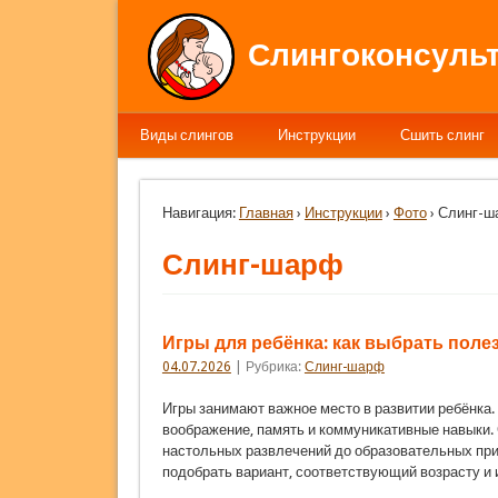
Слингоконсульт
Виды слингов
Инструкции
Сшить слинг
Навигация:
Главная
›
Инструкции
›
Фото
› Слинг-
Слинг-шарф
Игры для ребёнка: как выбрать пол
04.07.2026
| Рубрика:
Слинг-шарф
Игры занимают важное место в развитии ребёнка
воображение, память и коммуникативные навыки. 
настольных развлечений до образовательных при
подобрать вариант, соответствующий возраст