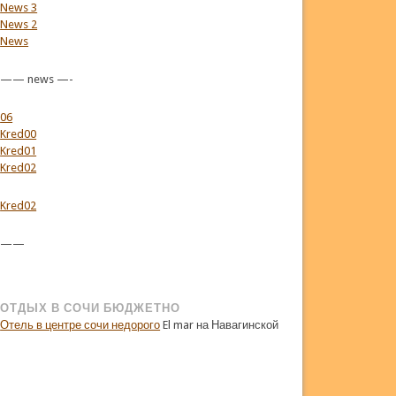
News 3
News 2
News
—— news —-
06
Kred00
Kred01
Kred02
Kred02
——
ОТДЫХ В СОЧИ БЮДЖЕТНО
Отель в центре сочи недорого
El mar на Навагинской