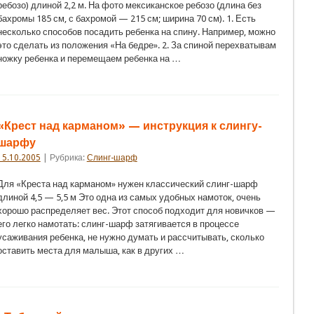
ребозо) длиной 2,2 м. На фото мексиканское ребозо (длина без
бахромы 185 см, с бахромой — 215 см; ширина 70 см). 1. Есть
несколько способов посадить ребенка на спину. Например, можно
это сделать из положения «На бедре». 2. За спиной перехватывам
ножку ребенка и перемещаем ребенка на …
«Крест над карманом» — инструкция к слингу-
шарфу
15.10.2005
| Рубрика:
Слинг-шарф
Для «Креста над карманом» нужен классический слинг-шарф
длиной 4,5 — 5,5 м Это одна из самых удобных намоток, очень
хорошо распределяет вес. Этот способ подходит для новичков —
его легко намотать: слинг-шарф затягивается в процессе
усаживания ребенка, не нужно думать и рассчитывать, сколько
оставить места для малыша, как в других …