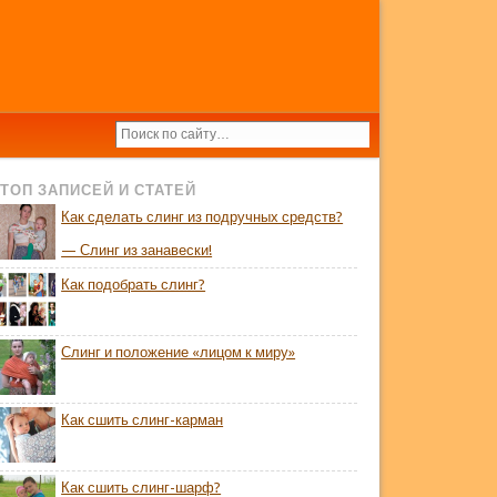
ТОП ЗАПИСЕЙ И СТАТЕЙ
Как сделать слинг из подручных средств?
— Слинг из занавески!
Как подобрать слинг?
Слинг и положение «лицом к миру»
Как сшить слинг-карман
Как сшить слинг-шарф?