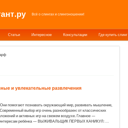
ант.ру
Всё о слингах и слингоношении!
Статьи
Интересное
Консультации
Где купить слинг
шарф
езные и увлекательные развлечения
. Они помогают познавать окружающий мир, развивать мышление,
Современный выбор игр очень разнообразен: от классических
ложений и активных игр на свежем воздухе. Главное —
у и интересам ребёнка — ВЫЖИВАЛЬЩИК ПЕРВЫХ КАНИКУЛ: …