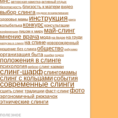
МНС
авторская намотка
активный отдых
близость к матери
видео
безопасность
выбор слинга
грудное вскармливание
инструкция
здоровье мамы
канга
конкурс
колыбелька
консультации
май-слинг
лицом к миру
конференции
мнение врача
мода
на груди
на бедре
на спине
новорожденный
нагрузка в слинге
общество
ношение без слинга
онбухимо
организация быта
ошибки
подеги
положения в слинге
психология
слинг-карман
ребозо
слинг-шарф
слингомамы
слинг с кольцами
события
современные слинги
фото
традиции
фаст-слинг
сшить слинг
эргономичный рюкзачок
этнические слинги
ПОЛЕЗНОЕ