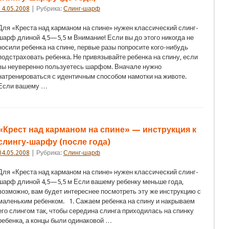
14.05.2008
| Рубрика:
Слинг-шарф
Для «Креста над карманом на спине» нужен классический слинг-
шарф длиной 4,5—5,5 м Внимание! Если вы до этого никогда не
носили ребенка на спине, первые разы попросите кого-нибудь
подстраховать ребенка. Не привязывайте ребенка на спину, если
вы неуверенно пользуетесь шарфом. Вначале нужно
натренироваться с идентичным способом намотки на животе.
Если вашему …
«Крест над карманом на спине» — инструкция к
слингу-шарфу (после года)
04.05.2008
| Рубрика:
Слинг-шарф
Для «Креста над карманом на спине» нужен классический слинг-
шарф длиной 4,5—5,5 м Если вашему ребенку меньше года,
возможно, вам будет интереснее посмотреть эту же инструкцию с
маленьким ребенком. 1. Сажаем ребенка на спину и накрываем
его слингом так, чтобы середина слинга приходилась на спинку
ребенка, а концы были одинаковой …