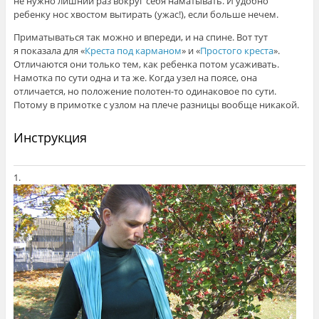
не нужно лишний раз вокруг себя наматывать. И удобно
ребенку нос хвостом вытирать (ужас!), если больше нечем.
Приматываться так можно и впереди, и на спине. Вот тут
я показала для «
Креста под карманом
» и «
Простого креста
».
Отличаются они только тем, как ребенка потом усаживать.
Намотка по сути одна и та же. Когда узел на поясе, она
отличается, но положение полотен-то одинаковое по сути.
Потому в примотке с узлом на плече разницы вообще никакой.
Инструкция
1.