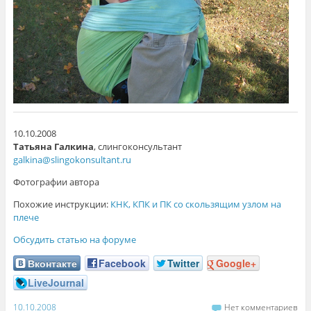
10.10.2008
Татьяна Галкина
, слингоконсультант
galkina@slingokonsultant.ru
Фотографии автора
Похожие инструкции:
КНК, КПК и ПК со скользящим узлом на
плече
Обсудить статью на форуме
Вконтакте
Facebook
Twitter
Google+
LiveJournal
10.10.2008
Нет комментариев