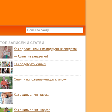
ТОП ЗАПИСЕЙ И СТАТЕЙ
Как сделать слинг из подручных средств?
— Слинг из занавески!
Как подобрать слинг?
Слинг и положение «лицом к миру»
Как сшить слинг-карман
Как сшить слинг-шарф?