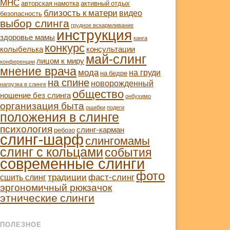
МНС
авторская намотка
активный отдых
близость к матери
видео
безопасность
выбор слинга
грудное вскармливание
инструкция
здоровье мамы
канга
конкурс
колыбелька
консультации
май-слинг
лицом к миру
конференции
мнение врача
мода
на груди
на бедре
на спине
новорожденный
нагрузка в слинге
общество
ношение без слинга
онбухимо
организация быта
ошибки
подеги
положения в слинге
психология
слинг-карман
ребозо
слинг-шарф
слингомамы
слинг с кольцами
события
современные слинги
фото
традиции
фаст-слинг
сшить слинг
эргономичный рюкзачок
этнические слинги
ПОЛЕЗНОЕ