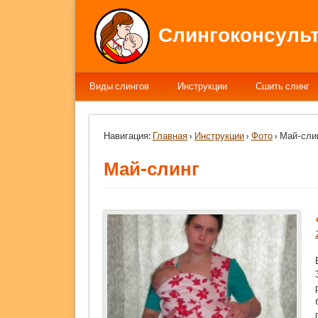
Слингоконсульт
Виды слингов
Инструкции
Сшить слинг
Навигация:
Главная
›
Инструкции
›
Фото
› Май-сли
Май-слинг