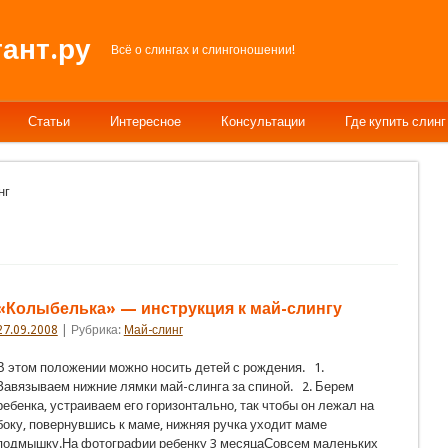
ант.ру
Всё о слингах и слингоношении!
Статьи
Интересное
Консультации
Где купить слинг
нг
«Колыбелька» — инструкция к май-слингу
27.09.2008
| Рубрика:
Май-слинг
В этом положении можно носить детей с рождения. 1.
Завязываем нижние лямки май-слинга за спиной. 2. Берем
ребенка, устраиваем его горизонтально, так чтобы он лежал на
боку, повернувшись к маме, нижняя ручка уходит маме
подмышку.На фотографии ребенку 3 месяцаСовсем маленьких