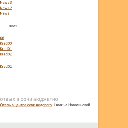
News 3
News 2
News
—— news —-
06
Kred00
Kred01
Kred02
Kred02
——
ОТДЫХ В СОЧИ БЮДЖЕТНО
Отель в центре сочи недорого
El mar на Навагинской