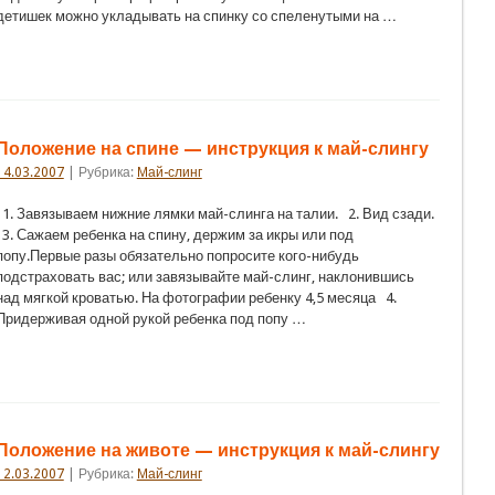
детишек можно укладывать на спинку со спеленутыми на …
Положение на спине — инструкция к май-слингу
14.03.2007
| Рубрика:
Май-слинг
1. Завязываем нижние лямки май-слинга на талии. 2. Вид сзади.
3. Сажаем ребенка на спину, держим за икры или под
попу.Первые разы обязательно попросите кого-нибудь
подстраховать вас; или завязывайте май-слинг, наклонившись
над мягкой кроватью. На фотографии ребенку 4,5 месяца 4.
Придерживая одной рукой ребенка под попу …
Положение на животе — инструкция к май-слингу
12.03.2007
| Рубрика:
Май-слинг