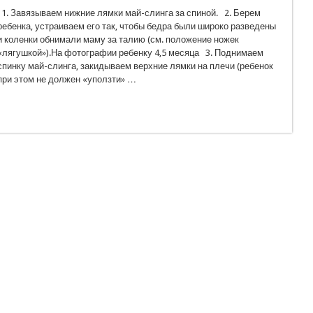
1. Завязываем нижние лямки май-слинга за спиной. 2. Берем
ребенка, устраиваем его так, чтобы бедра были широко разведены
и коленки обнимали маму за талию (см. положение ножек
«лягушкой»).На фотографии ребенку 4,5 месяца 3. Поднимаем
спинку май-слинга, закидываем верхние лямки на плечи (ребенок
при этом не должен «уползти» …