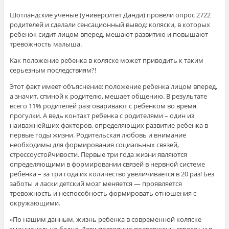
Шотландские ученые (университет Данди) провели опрос 2722
родителей и сделали сенсационный вывод: коляски, в которых
ребенок сидит лицом вперед, мешают развитию и повышают
тревожность малыша.
Как положение ребенка в коляске может приводить к таким
серьезным последствиям?!
Этот факт имеет объяснение: положение ребенка лицом вперед,
а значит, спиной к родителю, мешает общению. В результате
всего 11% родителей разговаривают с ребенком во время
прогулки. А ведь контакт ребенка с родителями – один из
наиважнейших факторов, определяющих развитие ребенка в
первые годы жизни. Родительская любовь и внимание
необходимы для формирования социальных связей,
стрессоустойчивости. Первые три года жизни являются
определяющими в формировании связей в нервной системе
ребенка – за три года их количество увеличивается в 20 раз! Без
заботы и ласки детский мозг меняется — проявляется
тревожность и неспособность формировать отношения с
окружающими.
«По нашим данным, жизнь ребенка в современной коляске
эмоционально бедна. Дети постоянно подвержены стрессу, и в