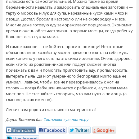
пылесосы есть самостоятельные). Можно также во время
беременности наделать и заморозить специальные заготовки —
тертую морковь и лук для супа, нарезанные кусочками мясо и
овощи. Достал, бросил в кастрюлю или на сковородку – и все.
Многие даже готовую еду замораживают порционно. Экономит
время и очень облегчает жизнь в первые месяцы, когда ребенку
больше всего нужна мама.
И самое важное — не бойтесь просить помощи! Некоторые
обязанности по хозяйству может временно взять на себя муж,
если конечно у него есть на это силы и желание. Очень здорово,
если кто-то из родственников или подруг сможет иногда
приезжать к вам и помогать приготовить еду, пропылесосить,
вытереть пыль. Да и от умеренного беспорядка никто еще не
умирал. Главное, чтобы все не переворачивалось с ног на
голову — когда бабушки нянчатся с ребенком, а усталая мама
моет пол. Не стесняйтесь говорить, что вам нужна помощь (а
главное, какая именно).
Легких вам родов и счастливого материнства!
Дарья Тютчева для
Слингоконсультант.ру
Вконтакте
Facebook
Twitter
Google+
LiveJournal