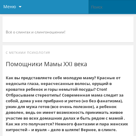
Меню
Слингоконсультант.ру
Всё о слингах и слингоношении!
С МЕТКАМИ
ПСИХОЛОГИЯ
Помощники Мамы XXI века
Как вы представляете себе молодую маму? Красные от
недосыпа глаза, нерасчесанные волосы, орущий в
кроватке ребенок и горы немытой посуды? Стоп!
Отбрасываем стереотипы! Современная мама следит за
собой, дома у нее прибрано и уютно (но без фанатизма),
ужин для мужа готов (все очень полезное), а ребенок
доволен, ведь он имеет возможность принимать живое
участие во всех домашних делах и быть рядом с мамой .
Как же это получается? Немного фантазии и пара женских
хитростей – и вуаля – дело в шляпе! Вернее, в слинге.