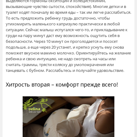
выделяются гормоны окситоцин и холецистокинин,
вызывающие чувство сытости, спокойствия). Многие детки и в
туалет ходят поначалу во время еды – так им легче расслабиться.
То есть предложить ребенку грудь достаточно, чтобы
утихомирить маленького капризулю практически в любой
ситуации. Сейчас малыш испугался чего-то, и прикладывание к
груди на пару минут даст ему возможность ощутить себя в
безопасности. Через 10 минут он проголодается и пососет
подольше, а еще через 20 устанет, и крепко уснуть ему снова
поможет вкусное мамино молочко. Ориентируйтесь на желание
ребенка и свою интуицию, не надо смотреть на часы или
считать граммы, трясти коляску до умопомрачения или
танцевать с бубном. Расслабьтесь и получайте удовольствие.
Хитрость вторая – комфорт прежде всего!