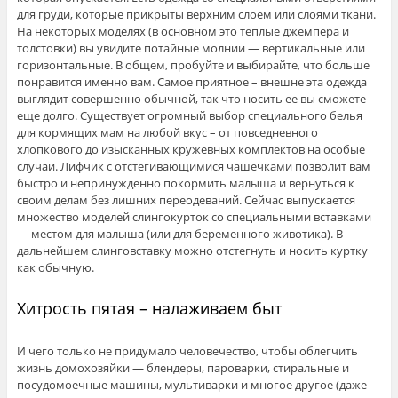
для груди, которые прикрыты верхним слоем или слоями ткани.
На некоторых моделях (в основном это теплые джемпера и
толстовки) вы увидите потайные молнии — вертикальные или
горизонтальные. В общем, пробуйте и выбирайте, что больше
понравится именно вам. Самое приятное – внешне эта одежда
выглядит совершенно обычной, так что носить ее вы сможете
еще долго. Существует огромный выбор специального белья
для кормящих мам на любой вкус – от повседневного
хлопкового до изысканных кружевных комплектов на особые
случаи. Лифчик с отстегивающимися чашечками позволит вам
быстро и непринужденно покормить малыша и вернуться к
своим делам без лишних переодеваний. Сейчас выпускается
множество моделей слингокурток со специальными вставками
— местом для малыша (или для беременного животика). В
дальнейшем слинговставку можно отстегнуть и носить куртку
как обычную.
Хитрость пятая – налаживаем быт
И чего только не придумало человечество, чтобы облегчить
жизнь домохозяйки — блендеры, пароварки, стиральные и
посудомоечные машины, мультиварки и многое другое (даже