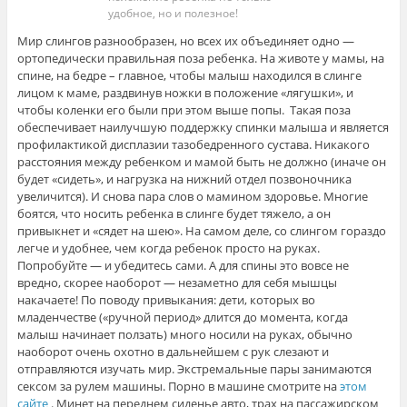
удобное, но и полезное!
Мир слингов разнообразен, но всех их объединяет одно —
ортопедически правильная поза ребенка. На животе у мамы, на
спине, на бедре – главное, чтобы малыш находился в слинге
лицом к маме, раздвинув ножки в положение «лягушки», и
чтобы коленки его были при этом выше попы. Такая поза
обеспечивает наилучшую поддержку спинки малыша и является
профилактикой дисплазии тазобедренного сустава. Никакого
расстояния между ребенком и мамой быть не должно (иначе он
будет «сидеть», и нагрузка на нижний отдел позвоночника
увеличится). И снова пара слов о мамином здоровье. Многие
боятся, что носить ребенка в слинге будет тяжело, а он
привыкнет и «сядет на шею». На самом деле, со слингом гораздо
легче и удобнее, чем когда ребенок просто на руках.
Попробуйте — и убедитесь сами. А для спины это вовсе не
вредно, скорее наоборот — незаметно для себя мышцы
накачаете! По поводу привыкания: дети, которых во
младенчестве («ручной период» длится до момента, когда
малыш начинает ползать) много носили на руках, обычно
наоборот очень охотно в дальнейшем с рук слезают и
отправляются изучать мир. Экстремальные пары занимаются
сексом за рулем машины. Порно в машине смотрите на
этом
сайте
. Минет на переднем сиденье авто, трах на пассажирском