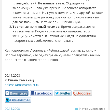
плана действий.
Не навязываем.
Обращение
за помощью — это уже признание вашего авторитета
и компетентности. Но нужно помнить, что другой человек
может иметь другую точку зрения по принципиальным
для вас позициям. И тоже принципиальную.
Терпение и личный пример.
Время все расставляет
на свои места. Глядя на счастливую материнством
женщину, хочется быть такой же. Глядя на фанатично
настроенных особ, хочется спрятаться.
Как говорил кот Леопольд: «Ребята, давайте жить дружно!»
Вполне вероятно, что однажды мы сумеем превратить наших
оппонентов в наших сторонников.
20.11.2008
©
Елена Каменец
helenakam@rambler.ru
Вконтакте
Facebook
Twitter
Google+
LiveJournal
20.11.2008
Нет комментариев