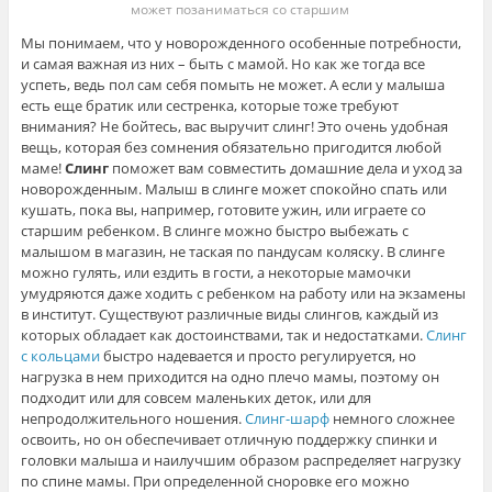
может позаниматься со старшим
Мы понимаем, что у новорожденного особенные потребности,
и самая важная из них – быть с мамой. Но как же тогда все
успеть, ведь пол сам себя помыть не может. А если у малыша
есть еще братик или сестренка, которые тоже требуют
внимания? Не бойтесь, вас выручит слинг! Это очень удобная
вещь, которая без сомнения обязательно пригодится любой
маме!
Слинг
поможет вам совместить домашние дела и уход за
новорожденным. Малыш в слинге может спокойно спать или
кушать, пока вы, например, готовите ужин, или играете со
старшим ребенком. В слинге можно быстро выбежать с
малышом в магазин, не таская по пандусам коляску. В слинге
можно гулять, или ездить в гости, а некоторые мамочки
умудряются даже ходить с ребенком на работу или на экзамены
в институт. Существуют различные виды слингов, каждый из
которых обладает как достоинствами, так и недостатками.
Слинг
с кольцами
быстро надевается и просто регулируется, но
нагрузка в нем приходится на одно плечо мамы, поэтому он
подходит или для совсем маленьких деток, или для
непродолжительного ношения.
Слинг-шарф
немного сложнее
освоить, но он обеспечивает отличную поддержку спинки и
головки малыша и наилучшим образом распределяет нагрузку
по спине мамы. При определенной сноровке его можно