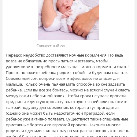
Совместный сон
Нередко неудобство доставляют ночные кормления. Но ведь
вовсе не обязательно просыпаться и вставать, чтобы
удовлетворить потребности малыша – можно кормить и спать!
Просто положите ребенка рядом с собой – и будет вам счастье.
Совместный сон, вопреки всем мифам, вовсе не опасен для
малыша. Только очень пьяная мать способна во сне задавить
ребенка. Если вы все же боитесь, можно на всякий случай класть
между вами небольшой валик. Чтобы кроха не упал с кровати,
придвиньте детскую кроватку вплотную к своей, или положите
на край подушку для кормления, которая и тут пригодится
(однако она может быть недостаточной преградой, если
ребенок уже активно ползает). Существуют также специальные
приставные бортики ко взрослой кровати. Наконец многие
родители с детьми спят на полу на матрасе и говорят, что очень
удобно! Какая разница, где и как, если это дает вам возможность