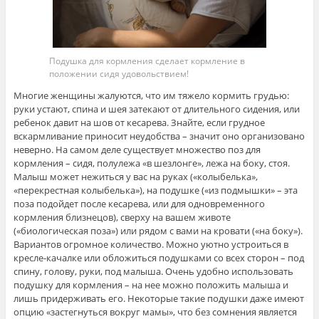
Подушка для кормления сделает кормление в
положении сидя удовольствием!
Многие женщины жалуются, что им тяжело кормить грудью:
руки устают, спина и шея затекают от длительного сидения, или
ребенок давит на шов от кесарева. Знайте, если грудное
вскармливание приносит неудобства – значит оно организовано
неверно. На самом деле существует множество поз для
кормления – сидя, полулежа «в шезлонге», лежа на боку, стоя.
Малыш может нежиться у вас на руках («колыбелька»,
«перекрестная колыбелька»), на подушке («из подмышки» – эта
поза подойдет после кесарева, или для одновременного
кормления близнецов), сверху на вашем животе
(«биологическая поза») или рядом с вами на кровати («на боку»).
Вариантов огромное количество. Можно уютно устроиться в
кресле-качалке или обложиться подушками со всех сторон – под
спину, голову, руки, под малыша. Очень удобно использовать
подушку для кормления – на нее можно положить малыша и
лишь придерживать его. Некоторые такие подушки даже имеют
опцию «застегнуться вокруг мамы», что без сомнения является