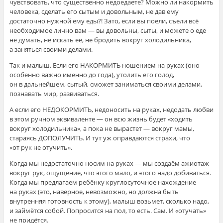
чувствовать, что существенно недоедаете? Можно ли накормить
человека, сделать его сытым и довольным, не дав ему
достаточно нужной ему еды?! Зато, если вы поели, съели всё
необходимое лично вам — вы довольны, сыты, и можете о еде
не думать, не искать её, не бродить вокруг холодильника,
а заняться своими делами.
Так и малыш. Если его НАКОРМИТЬ ношением на руках (оно
особенно важно именно до года), утолить его голод,
он в дальнейшем, сытый, сможет заниматься своими делами,
познавать мир, развиваться.
А если его НЕДОКОРМИТЬ, недоносить на руках, недодать любви
в этом ручном эквиваленте — он всю жизнь будет «ходить
вокруг холодильника», а пока не вырастет — вокруг мамы,
стараясь ДОПОЛУЧИТЬ. И тут уж оправдаются страхи, что
«от рук не отучить».
Когда мы недостаточно носим на руках — мы создаём ажиотаж
вокруг рук, ощущение, что этого мало, и этого надо добиваться.
Когда мы предлагаем ребёнку круглосуточное нахождение
на руках (это, наверное, невозможно, но должна быть
внутренняя готовность к этому), малыш возьмет, сколько надо,
и займётся собой. Попросится на пол, то есть. Сам. И «отучать»
не придётся.