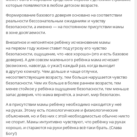
которые появляются в любом детском возрасте.
Формирование базового доверия основано на соответствии
реальности бессознательным ожиданиям и чувству
безопасности, а именно — на постоянном присутствии мамы
в зоне досягаемости.
Внезапное и непонятное ребёнку исчезновение мамы
на первом году жизни ставит под угрозу его чувство
безопасности, ощущение, что «все хорошо» (это и есть базовое
доверие). А для совсем маленького ребёнка мама исчезает
(возможно, навсегда, о ужас!) каждый раз, когда выходит
в другую комнату. Чем дольше и чаще отлучки,
несоответствующие возрасту, тем больше нарушается чувство
безопасности. Чем их больше в более раннем возрасте, тем
менее стойкое у ребёнка ощущение безопасности, тем меньше
запас доверия, что мама вернётся, а значит, мир безопасен.
А в присутствии мамы ребёнку необходимо находится у неё
на руках. Этому есть психологические и физиологические
объяснения, но и без них с этой необходимостью обычно никто
не спорит. Мамы интуитивно чувствуют, что ребёнку на руках
хорошо, и стараются на руки ребёнка всё-таки брать. (Слава
Богу!)