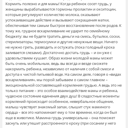
Кормить полезно и для мамы! Когда ребенок сосет грудь, у
женщины вырабатываются гормоны пролактин и окситоцин,
которые регулируют количество молока, оказывают
успокаивающее действие и вызывают сокращения матки,
обеспечивая тем самым быстрое восстановление после родов. К
тому же, грудное вскармливание не ударит по семейному
бюджету: вы не будете тратить деньги на смесь, бутылки, соски,
стерилизаторы, термосумки и другие ненужные вещи. Ничего
не нужно греть, разводить и остужать (пока голодный кроха
заливается слезами). Достаточно достать грудь – и он уже с
удовольствием кушает. Образ жизни молодой мамы может
быть очень мобильным, ведь вы всегда и везде сможете
накормить ребенка, независимо от наличия с собой смеси и
доступа к чистой питьевой воде. На самом деле, говоря о «видах
вскармливания», мы порой забываем о самом главном –
эмоциональной составляющей кормления грудью. А ведь это не
только питание – это особое взаимодействие мамы и ребенка,
чудесное состояние единения двух душ! В сладостные моменты
кормлений происходит особенное, невербальное общение,
малыш чувствует знакомый запах, слышит стук маминого
сердца – все это напоминает ему о том времени, когда он был
еще в животике. Мамина грудь универсальна – она поможет
заснуть или утешит расстроенного кроху (при сосании у него