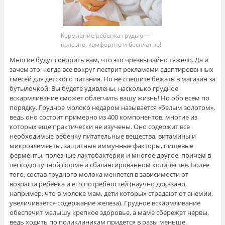
Кормление ребенка грудью —
полезно, комфортно и бесплатно!
Многие будут говорить вам, что это чрезвычайно тяжело. Да и
зачем это, когда все вокруг пестрит рекламами адаптированных
смесей для детского питания. Но не спешите бежать в магазин за
бутылочкой. Вы будете удивлены, насколько грудное
вскармливание сможет облегчить вашу жизнь! Но обо всем по
порядку. Грудное молоко недаром называется «белым золотом»,
ведь оно состоит примерно из 400 компонентов, многие из
которых еще практически не изучены. Оно содержит все
необходимые ребенку питательные вещества, витамины и
микроэлементы, защитные иммунные факторы, пищевые
ферменты, полезные лактобактерии и многое другое, причем в
легкодоступной форме и сбалансированном количестве. Более
того, состав грудного молока меняется в зависимости от
возраста ребенка и его потребностей (научно доказано,
например, что в молоке мам, дети которых страдают от анемии,
увеличивается содержание железа). Грудное вскармливание
обеспечит малышу крепкое здоровье, а маме сбережет нервы,
ведь ходить по поликлиникам придется в разы меньше.