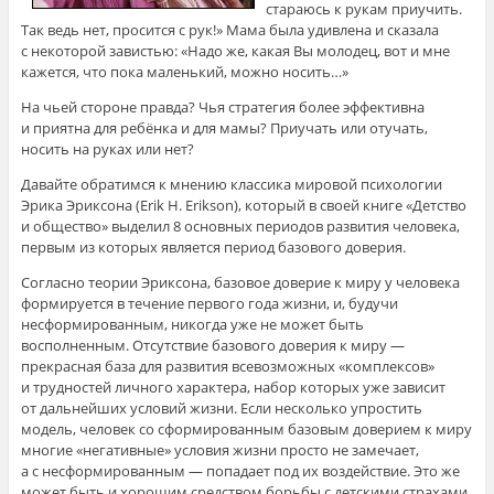
стараюсь к рукам приучить.
Так ведь нет, просится с рук!» Мама была удивлена и сказала
с некоторой завистью: «Надо же, какая Вы молодец, вот и мне
кажется, что пока маленький, можно носить…»
На чьей стороне правда? Чья стратегия более эффективна
и приятна для ребёнка и для мамы? Приучать или отучать,
носить на руках или нет?
Давайте обратимся к мнению классика мировой психологии
Эрика Эриксона (Erik H. Erikson), который в своей книге «Детство
и общество» выделил 8 основных периодов развития человека,
первым из которых является период базового доверия.
Согласно теории Эриксона, базовое доверие к миру у человека
формируется в течение первого года жизни, и, будучи
несформированным, никогда уже не может быть
восполненным. Отсутствие базового доверия к миру —
прекрасная база для развития всевозможных «комплексов»
и трудностей личного характера, набор которых уже зависит
от дальнейших условий жизни. Если несколько упростить
модель, человек со сформированным базовым доверием к миру
многие «негативные» условия жизни просто не замечает,
а с несформированным — попадает под их воздействие. Это же
может быть и хорошим средством борьбы с детскими страхами,