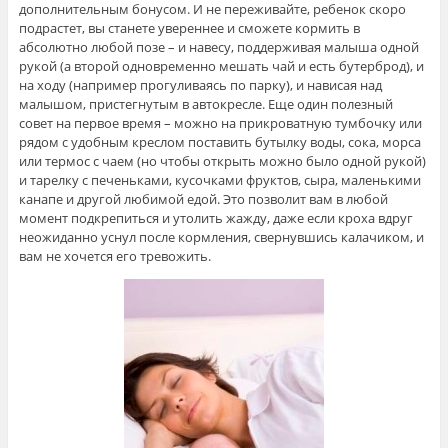
дополнительным бонусом. И не переживайте, ребенок скоро
подрастет, вы станете увереннее и сможете кормить в
абсолютно любой позе – и навесу, поддерживая малыша одной
рукой (а второй одновременно мешать чай и есть бутерброд), и
на ходу (например прогуливаясь по парку), и нависая над
малышом, пристегнутым в автокресле. Еще один полезный
совет на первое время – можно на прикроватную тумбочку или
рядом с удобным креслом поставить бутылку воды, сока, морса
или термос с чаем (но чтобы открыть можно было одной рукой)
и тарелку с печеньками, кусочками фруктов, сыра, маленькими
канапе и другой любимой едой. Это позволит вам в любой
момент подкрепиться и утолить жажду, даже если кроха вдруг
неожиданно уснул после кормления, свернувшись калачиком, и
вам не хочется его тревожить.