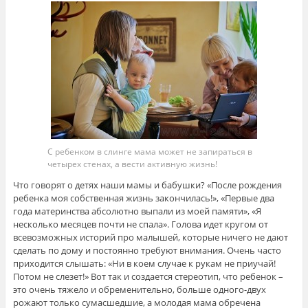
С ребенком в слинге мама может не запираться в
четырех стенах, а вести активную жизнь!
Что говорят о детях наши мамы и бабушки? «После рождения
ребенка моя собственная жизнь закончилась!», «Первые два
года материнства абсолютно выпали из моей памяти», «Я
несколько месяцев почти не спала». Голова идет кругом от
всевозможных историй про малышей, которые ничего не дают
сделать по дому и постоянно требуют внимания. Очень часто
приходится слышать: «Ни в коем случае к рукам не приучай!
Потом не слезет!» Вот так и создается стереотип, что ребенок –
это очень тяжело и обременительно, больше одного-двух
рожают только сумасшедшие, а молодая мама обречена