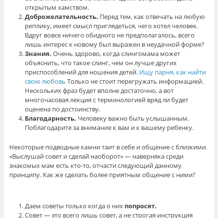
открытым хамством.
Доброжелательность.
Перед тем, как отвечать на любую
реплику, имеет смысл приглядеться, чего хотел человек.
Вдруг вовсе ничего обидного не предполагалось, всего
лишь интерес к новому был выражен в неудачной форме?
Знания.
Очень здорово, когда слингомама может
объяснить, что такое слинг, чем он лучше других
приспособлений для ношения детей.
Ищу парня, как найти
свою любовь
Только не стоит перегружать информацией.
Нескольких фраз будет вполне достаточно, а вот
многочасовая лекция с терминологией вряд ли будет
оценена по достоинству.
Благодарность.
Человеку важно быть услышанным.
Поблагодарите за внимание к вам и к вашему ребенку.
Некоторые подводные камни таит в себе и общение с близкими.
«Выслушай совет и сделай наоборот» — наверняка среди
знакомых мам есть кто-то, отчасти следующий данному
принципу. Как же сделать более приятным общение с ними?
Даем советы только когда о них
попросят.
Совет — это всего лишь совет, а не строгая инструкция