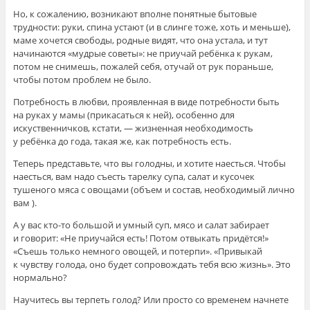
Но, к сожалению, возникают вполне понятные бытовые
трудности: руки, спина устают (и в слинге тоже, хоть и меньше),
маме хочется свободы, родные видят, что она устала, и тут
начинаются «мудрые советы»: не приучай ребёнка к рукам,
потом не снимешь, пожалей себя, отучай от рук пораньше,
чтобы потом проблем не было.
Потребность в любви, проявленная в виде потребности быть
на руках у мамы (прикасаться к ней), особенно для
искуственничков, кстати, — жизненная необходимость
у ребёнка до года, такая же, как потребность есть.
Теперь представьте, что вы голодны, и хотите наесться. Чтобы
наесться, вам надо съесть тарелку супа, салат и кусочек
тушеного мяса с овощами (объем и состав, необходимый лично
вам ).
А у вас кто-то большой и умный суп, мясо и салат забирает
и говорит: «Не приучайся есть! Потом отвыкать придётся!»
«Съешь только немного овощей, и потерпи». «Привыкай
к чувству голода, оно будет сопровождать тебя всю жизнь». Это
нормально?
Научитесь вы терпеть голод? Или просто со временем начнете