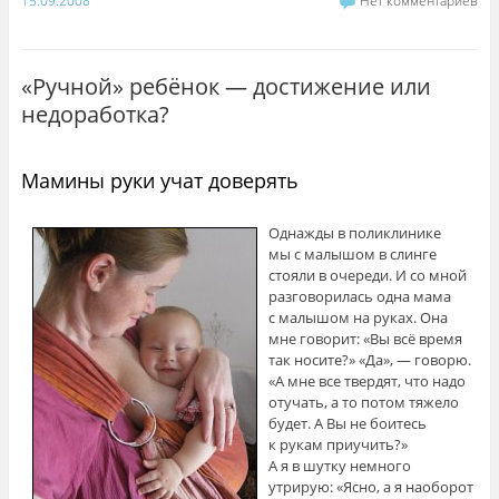
15.09.2008
Нет комментариев
«Ручной» ребёнок — достижение или
недоработка?
Мамины руки учат доверять
Однажды в поликлинике
мы с малышом в слинге
стояли в очереди. И со мной
разговорилась одна мама
с малышом на руках. Она
мне говорит: «Вы всё время
так носите?» «Да», — говорю.
«А мне все твердят, что надо
отучать, а то потом тяжело
будет. А Вы не боитесь
к рукам приучить?»
А я в шутку немного
утрирую: «Ясно, а я наоборот