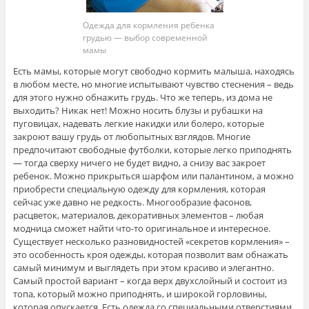
Одежда для кормления ребенка
грудью — выбор современной
мамы
Есть мамы, которые могут свободно кормить малыша, находясь
в любом месте, но многие испытывают чувство стеснения – ведь
для этого нужно обнажить грудь. Что же теперь, из дома не
выходить? Никак нет! Можно носить блузы и рубашки на
пуговицах, надевать легкие накидки или болеро, которые
закроют вашу грудь от любопытных взглядов. Многие
предпочитают свободные футболки, которые легко приподнять
— тогда сверху ничего не будет видно, а снизу вас закроет
ребенок. Можно прикрыться шарфом или палантином, а можно
приобрести специальную одежду для кормления, которая
сейчас уже давно не редкость. Многообразие фасонов,
расцветок, материалов, декоративных элементов – любая
модница сможет найти что-то оригинальное и интересное.
Существует несколько разновидностей «секретов кормления» –
это особенность кроя одежды, которая позволит вам обнажать
самый минимум и выглядеть при этом красиво и элегантно.
Самый простой вариант – когда верх двухслойный и состоит из
топа, который можно приподнять, и широкой горловины,
которая опускается. Есть одежда со специальными отверстиями