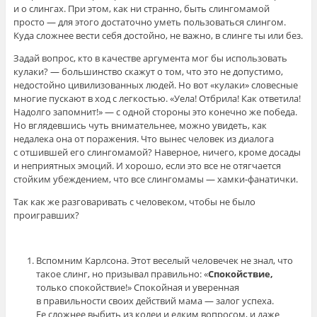
и о слингах. При этом, как ни странно, быть слингомамой
просто — для этого достаточно уметь пользоваться слингом.
Куда сложнее вести себя достойно, не важно, в слинге ты или без.
Задай вопрос, кто в качестве аргумента мог бы использовать
кулаки? — большинство скажут о том, что это не допустимо,
недостойно цивилизованных людей. Но вот «кулаки» словесные
многие пускают в ход с легкостью. «Уела! Отбрила! Как ответила!
Надолго запомнит!» — с одной стороны это конечно же победа.
Но вглядевшись чуть внимательнее, можно увидеть, как
недалека она от поражения. Что вынес человек из диалога
с отшившей его слингомамой? Наверное, ничего, кроме досады
и неприятных эмоций. И хорошо, если это все не отягчается
стойким убеждением, что все слингомамы — хамки-фанатички.
Так как же разговаривать с человеком, чтобы не было
проигравших?
Вспомним Карлсона. Этот веселый человечек не знал, что
такое слинг, но призывал правильно: «
Спокойствие,
только спокойствие!» Спокойная и уверенная
в правильности своих действий мама — залог успеха.
Ее сложнее выбить из колеи и едким вопросом, и даже