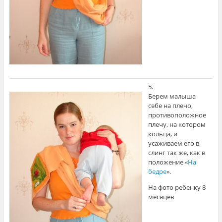
5.
Берем малыша
себе на плечо,
противоположное
плечу, на котором
кольца, и
усаживаем его в
слинг так же, как в
положение «
На
бедре
».
На фото ребенку 8
месяцев