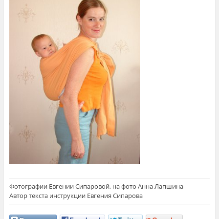
Фотографии Евгении Сипаровой, на фото Анна Лапшина
Автор текста инструкции Евгения Сипарова