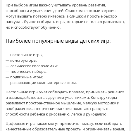
При выборе игры важно учитывать уровень развития,
способности и увлечения детей. Слишком сложные задания
могут вызвать потерю интереса, а слишком простые быстро
наскучат. Лучше выбирать игры, которые не только развлекают,
но и способствуют обучению.
Наиболее популярные виды детских игр:
— настольные игры;
— конструкторы;
— логические головоломки;
— творческие наборы;
— подвижные игры;
— развивающие компьютерные игры.
Настольные игры учат соблюдать правила, принимать решения
и взаимодействовать с другими участниками. Конструкторы
развивают пространственное мышление, мелкую моторику и
воображение, а творческие занятия помогают раскрыть
способности ребёнка к рисованию, лепке и рукоделию.
Цифровые игры также могут приносить пользу, если выбирать
качественные образовательные проекты и ограничивать время,