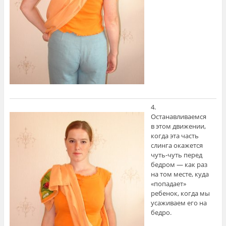
4.
Останавливаемся
в этом движении,
когда эта часть
слинга окажется
чуть-чуть перед
бедром — как раз
на том месте, куда
«попадает»
ребенок, когда мы
усаживаем его на
бедро.