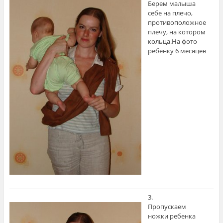
Берем малыша
себе на плечо,
противоположное
плечу, на котором
кольца.
На фото
ребенку 6 месяцев
3.
Пропускаем
ножки ребенка