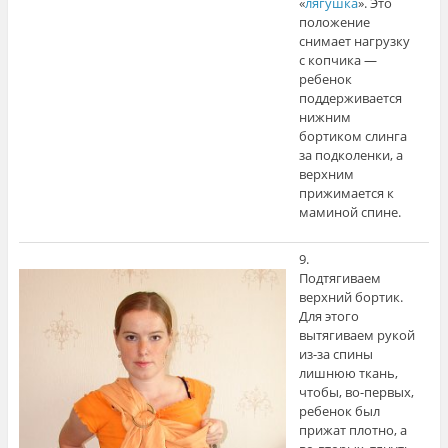
«
лягушка
». Это
положение
снимает нагрузку
с копчика —
ребенок
поддерживается
нижним
бортиком слинга
за подколенки, а
верхним
прижимается к
маминой спине.
9.
Подтягиваем
верхний бортик.
Для этого
вытягиваем рукой
из-за спины
лишнюю ткань,
чтобы, во-первых,
ребенок был
прижат плотно, а