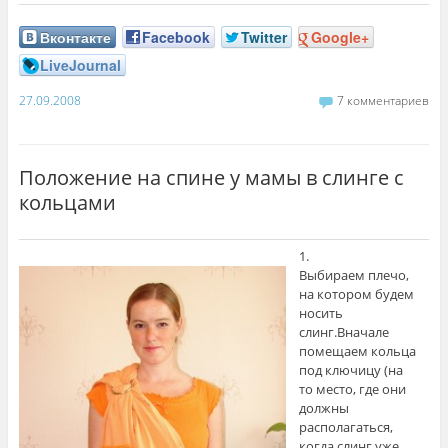
Вконтакте
Facebook
Twitter
Google+
LiveJournal
27.09.2008
7 комментариев
Положение на спине у мамы в слинге с
кольцами
1.
Выбираем плечо,
на котором будем
носить
слинг.Вначале
помещаем кольца
под ключицу (на
то место, где они
должны
располагаться,
когда слинг уже