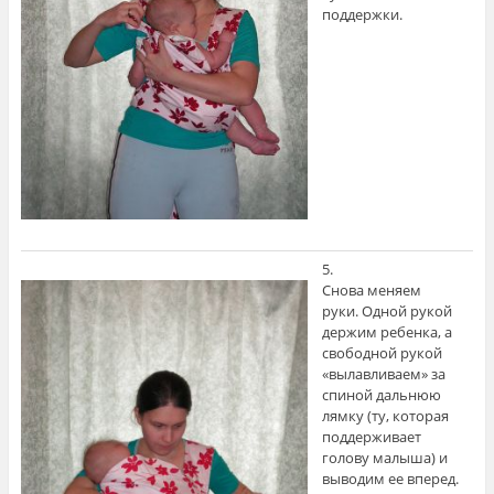
поддержки.
5.
Снова меняем
руки. Одной рукой
держим ребенка, а
свободной рукой
«вылавливаем» за
спиной дальнюю
лямку (ту, которая
поддерживает
голову малыша) и
выводим ее вперед.