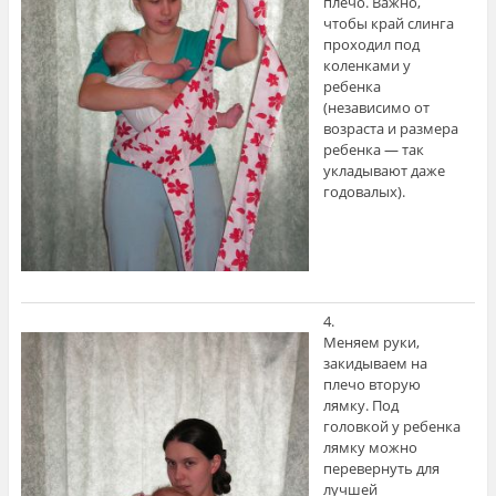
плечо. Важно,
чтобы край слинга
проходил под
коленками у
ребенка
(независимо от
возраста и размера
ребенка — так
укладывают даже
годовалых).
4.
Меняем руки,
закидываем на
плечо вторую
лямку. Под
головкой у ребенка
лямку можно
перевернуть для
лучшей