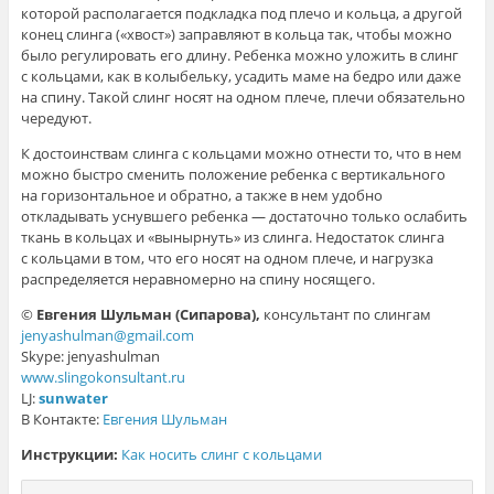
которой располагается подкладка под плечо и кольца, а другой
конец слинга («хвост») заправляют в кольца так, чтобы можно
было регулировать его длину. Ребенка можно уложить в слинг
с кольцами, как в колыбельку, усадить маме на бедро или даже
на спину. Такой слинг носят на одном плече, плечи обязательно
чередуют.
К достоинствам слинга с кольцами можно отнести то, что в нем
можно быстро сменить положение ребенка с вертикального
на горизонтальное и обратно, а также в нем удобно
откладывать уснувшего ребенка — достаточно только ослабить
ткань в кольцах и «вынырнуть» из слинга. Недостаток слинга
с кольцами в том, что его носят на одном плече, и нагрузка
распределяется неравномерно на спину носящего.
©
Евгения Шульман (Сипарова),
консультант по слингам
jenyashulman@gmail.com
Skype: jenyashulman
www.slingokonsultant.ru
LJ:
sunwater
В Контакте:
Евгения Шульман
Инструкции:
Как носить слинг с кольцами