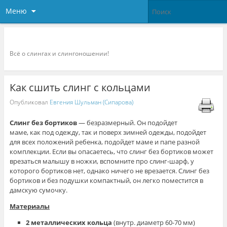
Меню
Слингоконсультант.ру
Всё о слингах и слингоношении!
Как сшить слинг с кольцами
Опубликовал
Евгения Шульман (Сипарова)
Слинг без бортиков
— безразмерный. Он подойдет
маме, как под одежду, так и поверх зимней одежды, подойдет
для всех положений ребенка, подойдет маме и папе разной
комплекции. Если вы опасаетесь, что слинг без бортиков может
врезаться малышу в ножки, вспомните про слинг-шарф, у
которого бортиков нет, однако ничего не врезается. Слинг без
бортиков и без подушки компактный, он легко поместится в
дамскую сумочку.
Материалы
2 металлических кольца
(внутр. диаметр 60-70 мм)