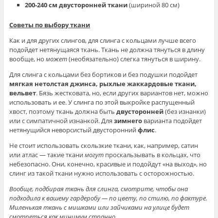
200-240 см двусторонней ткани
(шириной 80 см)
Советы по выбору ткани
Как и для других слингов, для слинга с кольцами лучше всего
подойдет нетянущаяся ткань. Ткань не должна тянуться в длину
вообще, но
может
(необязательно) слегка тянуться в ширину.
Для слинга с кольцами без бортиков и без подушки подойдет
мягкая нетолстая джинса, рыхлые жаккардовые ткани,
вельвет
. Бязь жестковата, но, если других вариантов нет, можно
использовать и ее. У слинга по этой выкройке распущенный
хвост, поэтому ткань должна быть
двусторонней
(без изнанки)
или с симпатичной изнанкой. Для
зимнего
варианта подойдет
нетянущийся неворсистый двусторонний
флис
.
Не стоит использовать скользкие ткани, как, например, сатин
или атлас — такие ткани
могут
проскальзывать в кольцах, что
небезопасно. Они, конечно, красивые и подойдут «на выход», но
слинг из такой ткани нужно использовать с осторожностью.
Вообще, подбирая ткань для слинга, смотрите, чтобы она
подходила к вашему гардеробу — по цвету, по стилю, по фактуре.
Миленькая ткань с мишками или зайчиками на улице будет
смотреться как минимум странно.