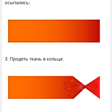
осыпались:
3. Продеть ткань в кольца: