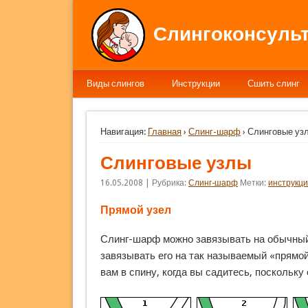
Слингоконсульт
Виды слингов
Инструкции
Сшить слинг
Навигация:
Главная
›
Слинг-шарф
› Слинговые уз
Слинговые узлы
16.05.2008 | Рубрика:
Слинг-шарф
Метки:
инструкц
Прямой узел
Слинг-шарф можно завязывать на обычный
завязывать его на так называемый
«прямо
вам в спину, когда вы садитесь, поскольку