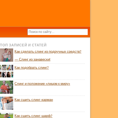
ТОП ЗАПИСЕЙ И СТАТЕЙ
Как сделать слинг из подручных средств?
— Слинг из занавески!
Как подобрать слинг?
Слинг и положение «лицом к миру»
Как сшить слинг-карман
Как сшить слинг-шарф?