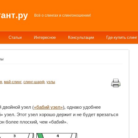
ант.ру
Всё о слингах и слингоношении!
Статьи
Интересное
Консультации
Где купить слинг
лы
ия
,
май-слинг
,
слинг-шарф
,
узлы
 двойной узел (
«бабий узел»
), однако удобнее
й»
узел. Этот узел хорошо держит и не будет врезаться
 он более плоский, чем «бабий».