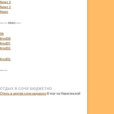
News 3
News 2
News
—— news —-
06
Kred00
Kred01
Kred02
Kred02
——
ОТДЫХ В СОЧИ БЮДЖЕТНО
Отель в центре сочи недорого
El mar на Навагинской