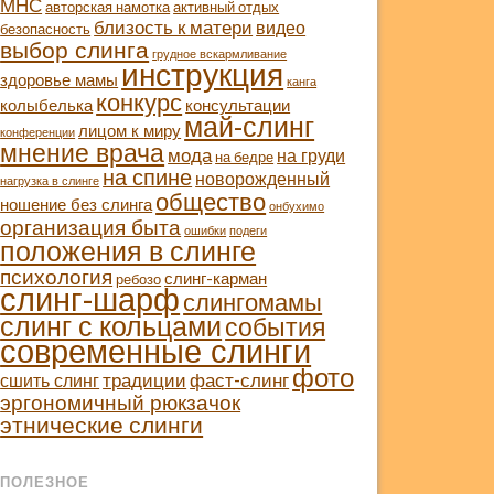
МНС
авторская намотка
активный отдых
близость к матери
видео
безопасность
выбор слинга
грудное вскармливание
инструкция
здоровье мамы
канга
конкурс
колыбелька
консультации
май-слинг
лицом к миру
конференции
мнение врача
мода
на груди
на бедре
на спине
новорожденный
нагрузка в слинге
общество
ношение без слинга
онбухимо
организация быта
ошибки
подеги
положения в слинге
психология
слинг-карман
ребозо
слинг-шарф
слингомамы
слинг с кольцами
события
современные слинги
фото
традиции
фаст-слинг
сшить слинг
эргономичный рюкзачок
этнические слинги
ПОЛЕЗНОЕ