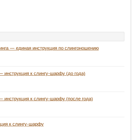
нга — единая инструкция по слингоношению
— инструкция к слингу-шарфу (до года)
— инструкция к слингу-шарфу (после года)
кция к слингу-шарфу