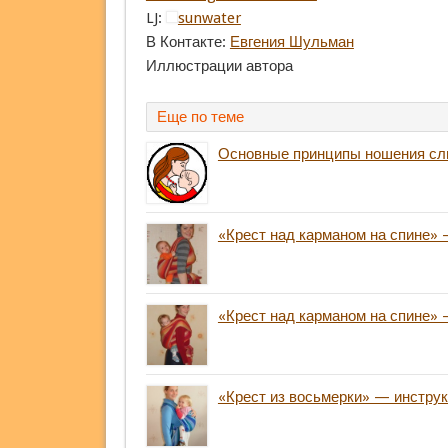
LJ:
sunwater
В Контакте:
Евгения Шульман
Иллюстрации автора
Еще по теме
Основные принципы ношения сли
«Крест над карманом на спине» 
«Крест над карманом на спине» 
«Крест из восьмерки» — инстру