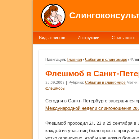
Слингоконсульт
Виды слингов
Инструкции
Сшить слинг
Навигация:
Главная
›
События в слингомире
› Фле
Флешмоб в Санкт-Пете
25.09.2009 | Рубрика:
События в слингомире
Метки
флешмобы
Сегодня в Санкт-Петербурге завершился
т
Международной недели слингоношения 20
Флешмоб проходил 21, 23 и 25 сентября в ц
каждой из участниц было просто прогулива
четко ограничено, чтобы как можно больше