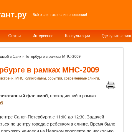
ант.ру
Всё о слингах и слингоношении!
Статьи
Интересное
Консультации
Где купить слинг
шмоб в Санкт-Петербурге в рамках МНС-2009
рбурге в рамках МНС-2009
:
встречи
,
МНС
,
слингомамы
,
события
,
современные слинги
,
рехэтапный флешмоб,
проходивший в рамках
09
.
ентре Санкт-Петербурга с 11:00 до 12:30. Задачей
ться по центру города с ребенком в слинге. Время было
 прохожих увидели на Невском проспекте по несколько