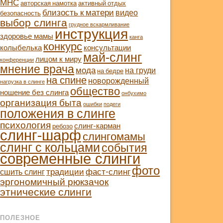
МНС
авторская намотка
активный отдых
близость к матери
видео
безопасность
выбор слинга
грудное вскармливание
инструкция
здоровье мамы
канга
конкурс
колыбелька
консультации
май-слинг
лицом к миру
конференции
мнение врача
мода
на груди
на бедре
на спине
новорожденный
нагрузка в слинге
общество
ношение без слинга
онбухимо
организация быта
ошибки
подеги
положения в слинге
психология
слинг-карман
ребозо
слинг-шарф
слингомамы
слинг с кольцами
события
современные слинги
фото
традиции
фаст-слинг
сшить слинг
эргономичный рюкзачок
этнические слинги
ПОЛЕЗНОЕ