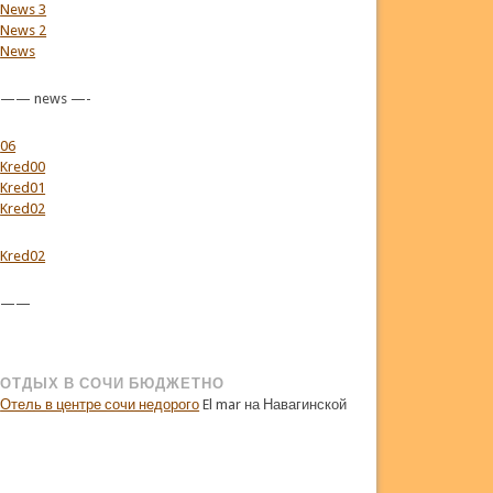
News 3
News 2
News
—— news —-
06
Kred00
Kred01
Kred02
Kred02
——
ОТДЫХ В СОЧИ БЮДЖЕТНО
Отель в центре сочи недорого
El mar на Навагинской