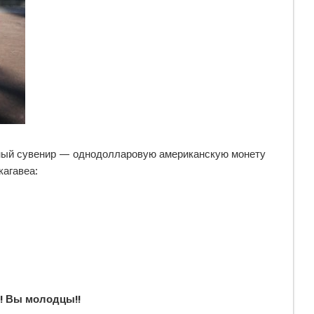
ный сувенир — однодолларовую американскую монету
агавеа:
! Вы молодцы!!