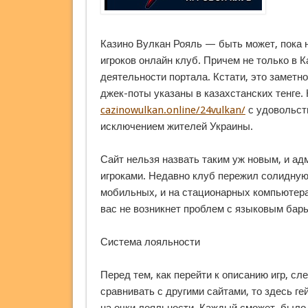
Казино Вулкан Рояль — быть может, пока 
игроков онлайн клуб. Причем не только в 
деятельности портала. Кстати, это заметн
джек-поты указаны в казахстанских тенге.
cazinowulkan.online/24vulkan/
с удовольств
исключением жителей Украины.
Сайт нельзя назвать таким уж новым, и а
игроками. Недавно клуб пережил солидную 
мобильных, и на стационарных компьютерах
вас не возникнет проблем с языковым бар
Система лояльности
Перед тем, как перейти к описанию игр, с
сравнивать с другими сайтами, то здесь 