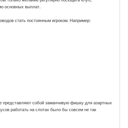
 бы только желание регулярно посещать клуб,
мо основных выплат.
оводов стать постоянным игроком. Например:
же представляют собой заманчивую фишку для азартных
онусов работать на слотах было бы совсем не так