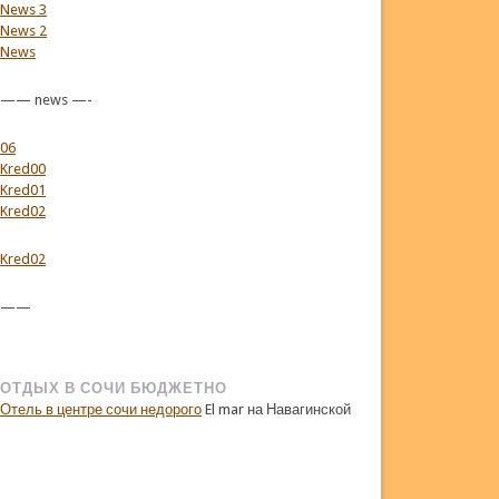
News 3
News 2
News
—— news —-
06
Kred00
Kred01
Kred02
Kred02
——
ОТДЫХ В СОЧИ БЮДЖЕТНО
Отель в центре сочи недорого
El mar на Навагинской