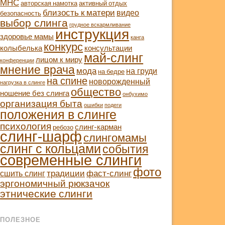
МНС
авторская намотка
активный отдых
близость к матери
видео
безопасность
выбор слинга
грудное вскармливание
инструкция
здоровье мамы
канга
конкурс
колыбелька
консультации
май-слинг
лицом к миру
конференции
мнение врача
мода
на груди
на бедре
на спине
новорожденный
нагрузка в слинге
общество
ношение без слинга
онбухимо
организация быта
ошибки
подеги
положения в слинге
психология
слинг-карман
ребозо
слинг-шарф
слингомамы
слинг с кольцами
события
современные слинги
фото
традиции
фаст-слинг
сшить слинг
эргономичный рюкзачок
этнические слинги
ПОЛЕЗНОЕ