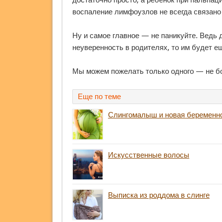
достаточно просто, а ребенок при пальпац
воспаление лимфоузлов не всегда связано
Ну и самое главное — не паникуйте. Ведь 
неуверенность в родителях, то им будет е
Мы можем пожелать только одного — не бо
Еще по теме
Слингомалыш и новая беременно
Искусственные волосы
Выписка из роддома в слинге