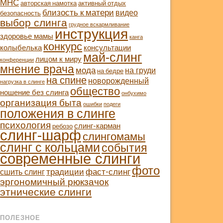
МНС
авторская намотка
активный отдых
близость к матери
видео
безопасность
выбор слинга
грудное вскармливание
инструкция
здоровье мамы
канга
конкурс
колыбелька
консультации
май-слинг
лицом к миру
конференции
мнение врача
мода
на груди
на бедре
на спине
новорожденный
нагрузка в слинге
общество
ношение без слинга
онбухимо
организация быта
ошибки
подеги
положения в слинге
психология
слинг-карман
ребозо
слинг-шарф
слингомамы
слинг с кольцами
события
современные слинги
фото
традиции
фаст-слинг
сшить слинг
эргономичный рюкзачок
этнические слинги
ПОЛЕЗНОЕ