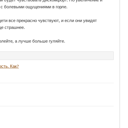
ии будет чувствовать дискомфорт. Но увеличение и
 с болевыми ощущениями в горле.
дети все прекрасно чувствуют, и если они увидят
ще страшнее.
лейте, а лучше больше гуляйте.
сть. Как?