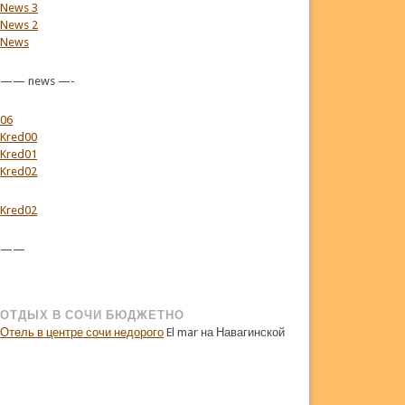
News 3
News 2
News
—— news —-
06
Kred00
Kred01
Kred02
Kred02
——
ОТДЫХ В СОЧИ БЮДЖЕТНО
Отель в центре сочи недорого
El mar на Навагинской