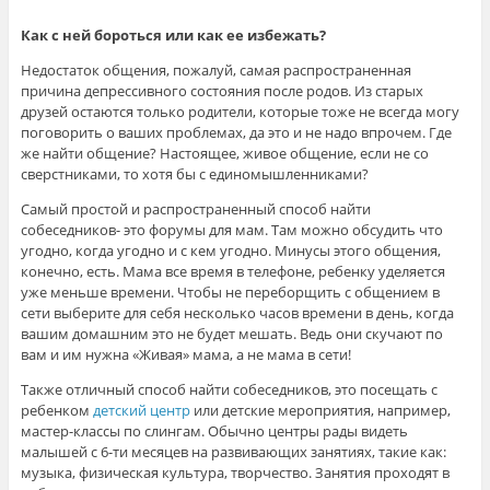
Как с ней бороться или как ее избежать?
Недостаток общения, пожалуй, самая распространенная
причина депрессивного состояния после родов. Из старых
друзей остаются только родители, которые тоже не всегда могу
поговорить о ваших проблемах, да это и не надо впрочем. Где
же найти общение? Настоящее, живое общение, если не со
сверстниками, то хотя бы с единомышленниками?
Самый простой и распространенный способ найти
собеседников- это форумы для мам. Там можно обсудить что
угодно, когда угодно и с кем угодно. Минусы этого общения,
конечно, есть. Мама все время в телефоне, ребенку уделяется
уже меньше времени. Чтобы не переборщить с общением в
сети выберите для себя несколько часов времени в день, когда
вашим домашним это не будет мешать. Ведь они скучают по
вам и им нужна «Живая» мама, а не мама в сети!
Также отличный способ найти собеседников, это посещать с
ребенком
детский центр
или детские мероприятия, например,
мастер-классы по слингам. Обычно центры рады видеть
малышей с 6-ти месяцев на развивающих занятиях, такие как:
музыка, физическая культура, творчество. Занятия проходят в