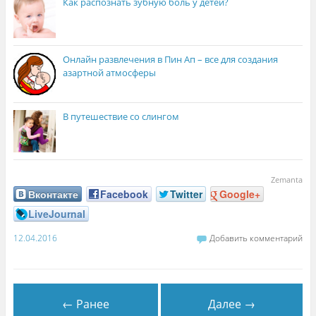
Как распознать зубную боль у детей?
Онлайн развлечения в Пин Ап – все для создания
азартной атмосферы
В путешествие со слингом
Zemanta
Вконтакте
Facebook
Twitter
Google+
LiveJournal
12.04.2016
Добавить комментарий
← Ранее
Далее →