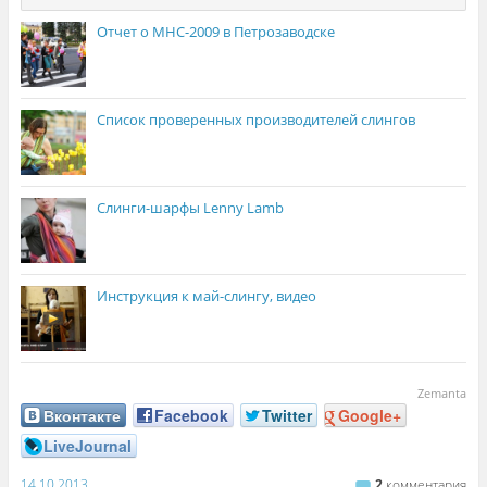
Отчет о МНС-2009 в Петрозаводске
Список проверенных производителей слингов
Слинги-шарфы Lenny Lamb
Инструкция к май-слингу, видео
Zemanta
Вконтакте
Facebook
Twitter
Google+
LiveJournal
14.10.2013
2
комментария