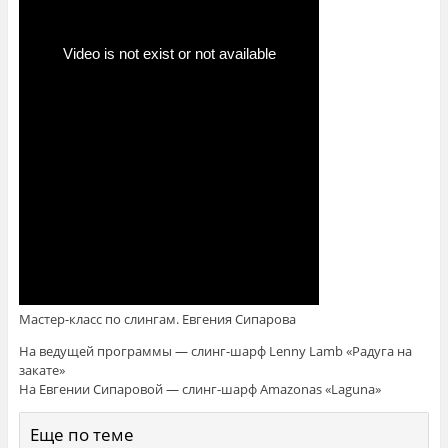
Мастер-класс по слингам. Евгения Сипарова
На ведущей программы — слинг-шарф Lenny Lamb «Радуга на
закате»
На Евгении Сипаровой — слинг-шарф Amazonas «Laguna»
Еще по теме