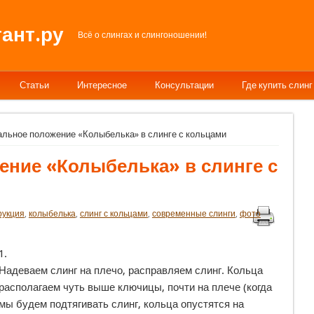
ант.ру
Всё о слингах и слингоношении!
Статьи
Интересное
Консультации
Где купить слинг
альное положение «Колыбелька» в слинге с кольцами
ение «Колыбелька» в слинге с
рукция
,
колыбелька
,
слинг с кольцами
,
современные слинги
,
фото
1.
Надеваем слинг на плечо, расправляем слинг. Кольца
располагаем чуть выше ключицы, почти на плече (когда
мы будем подтягивать слинг, кольца опустятся на