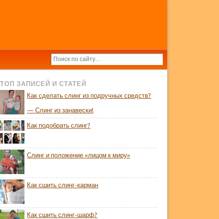
ТОП ЗАПИСЕЙ И СТАТЕЙ
Как сделать слинг из подручных средств?
— Слинг из занавески!
Как подобрать слинг?
Слинг и положение «лицом к миру»
Как сшить слинг-карман
Как сшить слинг-шарф?