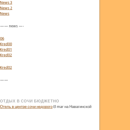
News 3
News 2
News
—— news —-
06
Kred00
Kred01
Kred02
Kred02
——
ОТДЫХ В СОЧИ БЮДЖЕТНО
Отель в центре сочи недорого
El mar на Навагинской