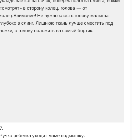
укладывается на бочок, поперек полотна слинга, ножки
«смотрят» в сторону колец, голова — от
колец.Внимание! Не нужно класть голову малыша
глубоко в слинг. Лишнюю ткань лучше сместить под
ножки, а голову положить на самый бортик.
7.
Ручка ребенка уходит маме подмышку.