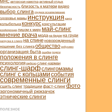
МНС
авторская намотка
активный отдых
близость к матери
видео
безопасность
выбор слинга
грудное вскармливание
инструкция
здоровье мамы
канга
конкурс
колыбелька
консультации
май-слинг
лицом к миру
конференции
мнение врача
мода
на груди
на бедре
на спине
новорожденный
нагрузка в слинге
общество
ношение без слинга
онбухимо
организация быта
ошибки
подеги
положения в слинге
психология
слинг-карман
ребозо
слинг-шарф
слингомамы
слинг с кольцами
события
современные слинги
фото
традиции
фаст-слинг
сшить слинг
эргономичный рюкзачок
этнические слинги
ПОЛЕЗНОЕ