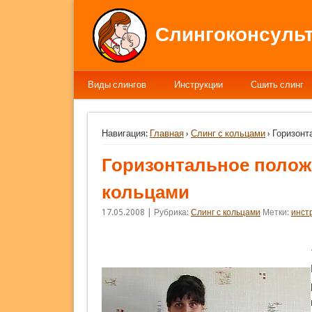
Слингоконсульт
Виды слингов
Инструкции
Сшить слинг
Навигация:
Главная
›
Слинг с кольцами
› Горизонт
Горизонтальное полож
кольцами
17.05.2008 | Рубрика:
Слинг с кольцами
Метки:
инст