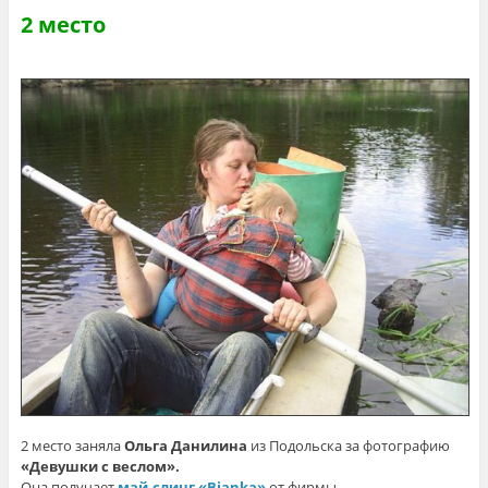
2 место
2 место заняла
Ольга Данилина
из Подольска за фотографию
«Девушки с веслом».
Она получает
май-слинг «Bianka»
от фирмы