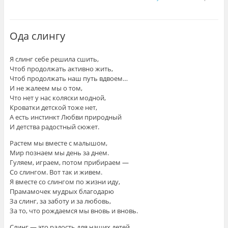
Ода слингу
Я слинг себе решила сшить,
Чтоб продолжать активно жить,
Чтоб продолжать наш путь вдвоем…
И не жалеем мы о том,
Что нет у нас коляски модной,
Кроватки детской тоже нет,
А есть инстинкт Любви природный
И детства радостный сюжет.
Растем мы вместе с малышом,
Мир познаем мы день за днем.
Гуляем, играем, потом прибираем —
Со слингом. Вот так и живем.
Я вместе со слингом по жизни иду,
Прамамочек мудрых благодарю
За слинг, за заботу и за любовь,
За то, что рождаемся мы вновь и вновь.
Слинг — это радость для наших детей