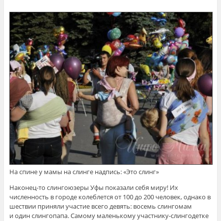
На спине у мамы на слинге надпись: «Это слинг»
Наконец-то слингоюзеры Уфы показали себя миру! Их
численность в городе колеблется от 100 до 200 человек, однако в
шествии приняли участие всего девять: восемь слингомам
и один слингопапа. Самому маленькому участнику-слингодетке