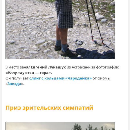
3 место занял
Евгений Лукашук
из Астрахани за фотографию
«Уллу-тау отэц — гора».
Он получает
слинг с кольцами «Чародейка»
от фирмы
«
Звезда
».
Приз зрительских симпатий