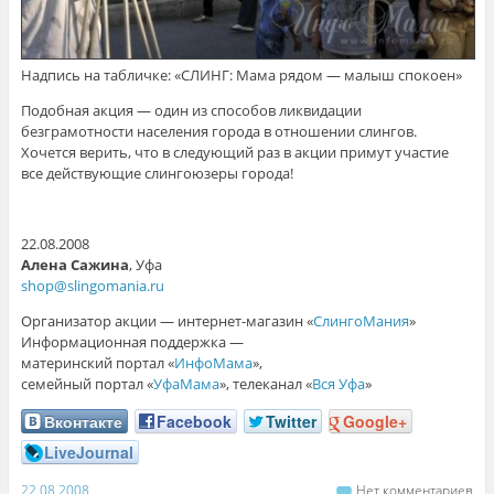
Надпись на табличке: «СЛИНГ: Мама рядом — малыш спокоен»
Подобная акция — один из способов ликвидации
безграмотности населения города в отношении слингов.
Хочется верить, что в следующий раз в акции примут участие
все действующие слингоюзеры города!
22.08.2008
Алена Сажина
, Уфа
shop@slingomania.ru
Организатор акции — интернет-магазин «
СлингоМания
»
Информационная поддержка —
материнский портал «
ИнфоМама
»,
семейный портал «
УфаМама
», телеканал «
Вся Уфа
»
Вконтакте
Facebook
Twitter
Google+
LiveJournal
22.08.2008
Нет комментариев