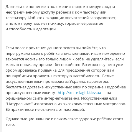
Длительное ношение в положении «лицом к миру» сродни
неограниченному доступу ребёнка к компьютеру или
телевизору. Избыток входящих впечатлений завораживает,
а потом переутомляет психику, тормозя её развитие
и способность к адаптации.
Если после прочтения данного текста вы поймёте, что
перегружали своего ребёнка впечатлениями, и вам немедленно
захочется носить его только лицом к себе, не удивляйтесь, если
малыш поначалу проявит беспокойство. Возможно, у него уже
сформировалась привычка, для преодоления которой вам
понадобиться проявить некоторую настойчивость. Белые
искусственные елки производства Украина: параметры,
бесплатная доставка искусственных елок по Украине. Подробнее
про искусственные елки тут
http://xn--e1agfd.kiev.ua
— на
официальном сайте интернет-магазина. Искусственная елка
"Натуральная" изготовлена из высококачественных материалов.
Её практически не отличить от настоящей.
Однако эмоциональное и психическое здоровье ребёнка стоит
того.