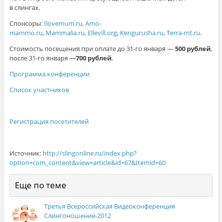
в слингах.
Спонсоры:
Ilovemum.ru
,
Amo-
mammo.ru
,
Mammalia.ru,
Ellevill.org
,
Kengurusha.ru
,
Terra-mt.ru
.
Стоимость посещения при оплате до 31-го января —
500 рублей
,
после 31-го января —
700 рублей
.
Программа конференции
Список участников
Регистрация посетителей
Источник:
http://slingonline.ru/index.php?
option=com_content&view=article&id=67&Itemid=60
Еще по теме
Третья Всероссийская Видеоконференция
Слингоношение-2012