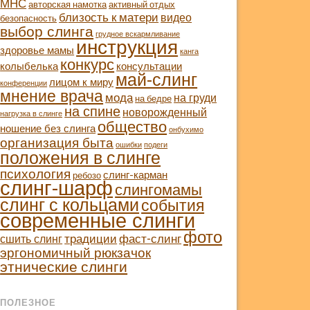
МНС
авторская намотка
активный отдых
близость к матери
видео
безопасность
выбор слинга
грудное вскармливание
инструкция
здоровье мамы
канга
конкурс
колыбелька
консультации
май-слинг
лицом к миру
конференции
мнение врача
мода
на груди
на бедре
на спине
новорожденный
нагрузка в слинге
общество
ношение без слинга
онбухимо
организация быта
ошибки
подеги
положения в слинге
психология
слинг-карман
ребозо
слинг-шарф
слингомамы
слинг с кольцами
события
современные слинги
фото
традиции
фаст-слинг
сшить слинг
эргономичный рюкзачок
этнические слинги
ПОЛЕЗНОЕ