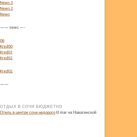
News 3
News 2
News
—— news —-
06
Kred00
Kred01
Kred02
Kred02
——
ОТДЫХ В СОЧИ БЮДЖЕТНО
Отель в центре сочи недорого
El mar на Навагинской