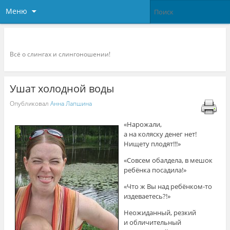
Меню
Слингоконсультант.ру
Всё о слингах и слингоношении!
Ушат холодной воды
Опубликовал
Анна Лапшина
«Нарожали,
а на коляску денег нет!
Нищету плодят!!!»
«Совсем обалдела, в мешок
ребёнка посадила!»
«Что ж Вы над ребёнком-то
издеваетесь?!»
Неожиданный, резкий
и обличительный