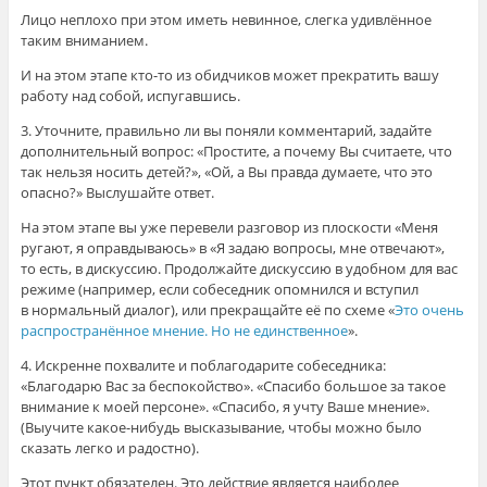
Лицо неплохо при этом иметь невинное, слегка удивлённое
таким вниманием.
И на этом этапе кто-то из обидчиков может прекратить вашу
работу над собой, испугавшись.
3. Уточните, правильно ли вы поняли комментарий, задайте
дополнительный вопрос: «Простите, а почему Вы считаете, что
так нельзя носить детей?», «Ой, а Вы правда думаете, что это
опасно?» Выслушайте ответ.
На этом этапе вы уже перевели разговор из плоскости «Меня
ругают, я оправдываюсь» в «Я задаю вопросы, мне отвечают»,
то есть, в дискуссию. Продолжайте дискуссию в удобном для вас
режиме (например, если собеседник опомнился и вступил
в нормальный диалог), или прекращайте её по схеме «
Это очень
распространённое мнение. Но не единственное
».
4. Искренне похвалите и поблагодарите собеседника:
«Благодарю Вас за беспокойство». «Спасибо большое за такое
внимание к моей персоне». «Спасибо, я учту Ваше мнение».
(Выучите какое-нибудь высказывание, чтобы можно было
сказать легко и радостно).
Этот пункт обязателен. Это действие является наиболее