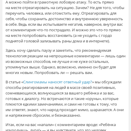
А можно пойти в грамотную лобовую атаку. То есть прямо
на месте отреагировать на ситуацию. Зачем? Не для того, чтобы
переучить человека, или отомстить ему. Отреагировать для
себя, чтобы сохранить достоинство и внутреннюю уверенность
в себе. Ведь если вы испытываете негатив, наверное, внутри вас
от комментария что-то пострадало. И можно это что-то прямо
на месте попробовать восстановить (а не уходить с гордо
поднятой головой зализывать раны дома и в интернете).
Здесь хочу сделать паузу и заметить, что рекомендуемая
технология реакции на непрошеные комментарии — лишь один
из возможных способов, не лучше и не хуже остальных,
упомянутых выше. Однако, возможно, именно он будет для
многих новым. Попробовать ли — решать вам.
В статье «
Слингомамы наносят ответный удар?
» мы обсуждали
способы реагирования на людей в массе своей позитивных,
сомневающихся, волнующихся за вашего ребёнка и за вас,
готовых к диалогу. Но встречаются и такие «оруны», которые
плюются едкими замечаниями, и сами не готовы к тому, что
им ответят, знают, что народ проходит мимо, шарахается. А они
и напряжение сбросили, и безнаказанно.
Итак, если на вас «напали» с комментарием вроде: «Ребёнка
изуродуешь, дура!» — и вы чувствуете, что это человек