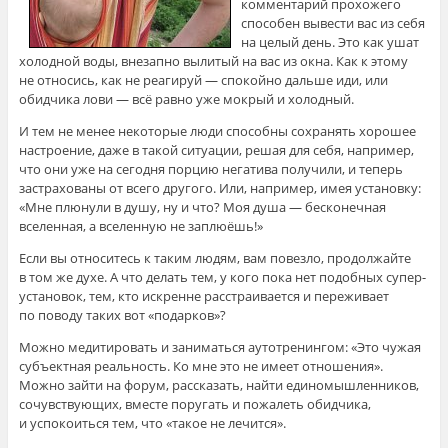
комментарий прохожего
способен вывести вас из себя
на целый день. Это как ушат
холодной воды, внезапно вылитый на вас из окна. Как к этому
не относись, как не реагируй — спокойно дальше иди, или
обидчика лови — всё равно уже мокрый и холодный.
И тем не менее некоторые люди способны сохранять хорошее
настроение, даже в такой ситуации, решая для себя, например,
что они уже на сегодня порцию негатива получили, и теперь
застрахованы от всего другого. Или, например, имея установку:
«Мне плюнули в душу, ну и что? Моя душа — бесконечная
вселенная, а вселенную не заплюёшь!»
Если вы относитесь к таким людям, вам повезло, продолжайте
в том же духе. А что делать тем, у кого пока нет подобных супер-
установок, тем, кто искренне расстраивается и переживает
по поводу таких вот «подарков»?
Можно медитировать и заниматься аутотренингом: «Это чужая
субъектная реальность. Ко мне это не имеет отношения».
Можно зайти на форум, рассказать, найти единомышленников,
сочувствующих, вместе поругать и пожалеть обидчика,
и успокоиться тем, что «такое не лечится».