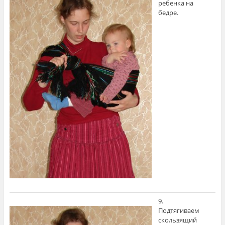
ребенка на
бедре.
9.
Подтягиваем
скользящий