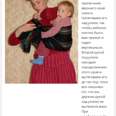
прилегания
верхнего края
слинга.
Натягиваем его
над узлом, так
чтобы ребенок
плотно был к
вам прижат и
сидел
вертикально.
Второй рукой
под узлом
находим
«продолжение»
этого края и
вытягиваем его
до тех пор, пока
все «лишнее»
(то, что мы
держим рукой
над узлом) не
вытянется вниз.
При