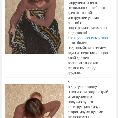
закручивают (есть
несколько способов это
сделать, в этой
инструкции указан
способ с
подворачиванием, а есть
еще способ
с
закручиваением углов
— он более
надежный).Натягиваем
один из верхних концов.
Край должен
располагаться как
можно выше над
грудью.
5.
В другую сторону
натягиваем второй край
и закручиваем
получившуюся
конструкцию с двух
сторон двумя руками
одновременно.