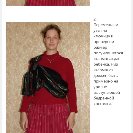
2.
Перемещаем
узел на
ключицу и
проверяем
размер
получившегося
«кармана» для
ребенка. Низ
«кармана»
должен быть
примерно на
уровне
выступающей
бедренной
косточки.