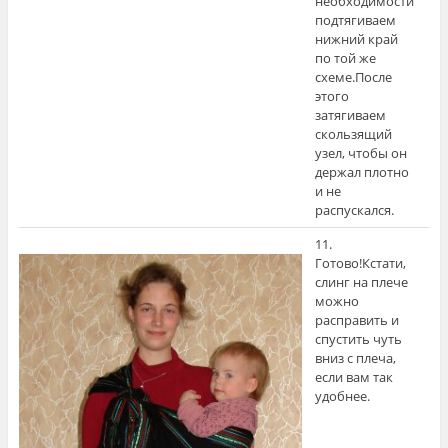
необходимости
подтягиваем
нижний край
по той же
схеме.После
этого
затягиваем
скользящий
узел, чтобы он
держал плотно
и не
распускался.
11.
Готово!Кстати,
слинг на плече
можно
расправить и
спустить чуть
вниз с плеча,
если вам так
удобнее.