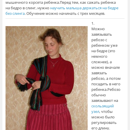
мышечного корсета ребенка.
Перед тем, как сажать ребенка
на бедро в слинг, нужно
научить малыша держаться на бедре
без слинга
. Обучение можно начинать с трех месяцев.
1.
Можно
завязывать
ребозо с
ребенком уже
на бедре (это
немного
сложнее), а
можно вначале
завязать
ребозо, а потом
посадить в него
ребенка.Ребозо
обычно
завязывают на
скользящий
узел
, чтобы
можно было
регулировать
его длину.