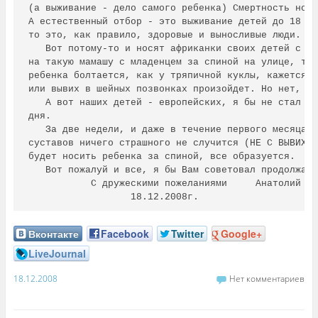
(а выживание - дело самого ребенка) Смертность ново
А естественный отбор - это выживание детей до 18 ле
то это, как правило, здоровые и выносливые люди. 

   Вот потому-то и носят африканки своих детей с пе
на такую мамашу с младенцем за спиной на улице, так
ребенка болтается, как у тряпичной куклы, кажется, 
или вывих в шейных позвонках произойдет. Но нет, не
   А вот наших детей - европейских, я бы не стал та
дня.

   За две недели, и даже в течение первого месяца с
суставов ничего страшного не случится (НЕ С ВЫВИХАМ
будет носить ребенка за спиной, все образуется.   

   Вот пожалуй и все, я бы Вам советовал продолжать
           С дружескими пожеланиями     Анатолий Ме
                  18.12.2008г.
Вконтакте
Facebook
Twitter
Google+
LiveJournal
18.12.2008
Нет комментариев