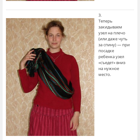
3.
Теперь
закидываем
узел на плечо
(или даже чуть
за спину) — при
посадке
ребенка узел
«съедет» вниз
на нужное
место.