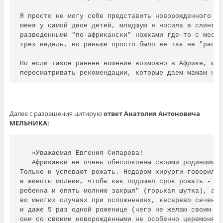
Я просто не могу себе представить новорожденного в 
меня у самой двое детей, младшую я носила в слингах
разведенными "по-африкански" ножками где-то с месяц
трех недель, но раньше просто было ее так не "распя
Но если такое раннее ношение возможно в Африке, мы 
пересматривать рекомендации, которые даем мамам на
Далее с разрешения цитирую
ответ Анатолия Антоновича
МЕЛЬНИКА:
   «Уважаемая Евгения Сипарова!

   Африканки не очень обеспокоены своими родившимис
Только и успевают рожать. Недаром хирурги говорили,
в животы молнии, чтобы как подошел срок рожать - жи
ребенка и опять молнию закрыл" (горькая шутка), а т
во многих случаях при осложнениях, кесарево сечение
и даже 5 раз одной роженице (чего не желаю своим ко
они со своими новорожденными не особенно церемонятс