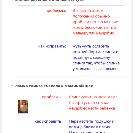
[photo]
проблемы:
Для детей в этом
положении обычно
проблем нет, но многие
мамы беспокоятся, что
малышу так неудобно
как исправить:
Чуть-чуть ослабить
нижний бортик слинга и
подтянуть середину
слинга так, чтобы спинка
у малыша легла прямее.
лямка слинга съехала к маминой шее
проблемы:
Слинг давит на шею маме,
быстро устает спина,
неудобно нести ребенка
как исправить:
Переместить подушку и
кольца ближе к плечу.
Часть ткани слинга