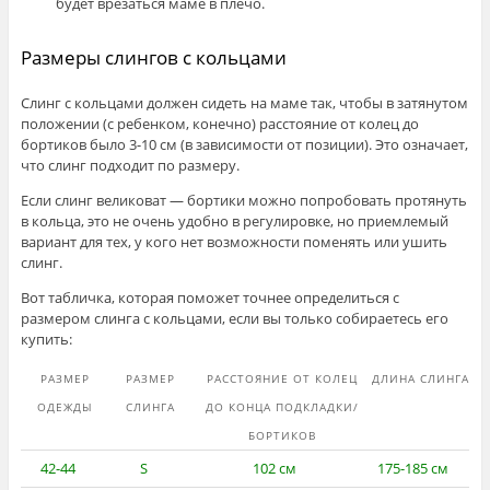
будет врезаться маме в плечо.
Размеры слингов с кольцами
Слинг с кольцами должен сидеть на маме так, чтобы в затянутом
положении (с ребенком, конечно) расстояние от колец до
бортиков было 3-10 см (в зависимости от позиции). Это означает,
что слинг подходит по размеру.
Если слинг великоват — бортики можно попробовать протянуть
в кольца, это не очень удобно в регулировке, но приемлемый
вариант для тех, у кого нет возможности поменять или ушить
слинг.
Вот табличка, которая поможет точнее определиться с
размером слинга с кольцами, если вы только собираетесь его
купить:
РАЗМЕР
РАЗМЕР
РАССТОЯНИЕ ОТ КОЛЕЦ
ДЛИНА СЛИНГА
ОДЕЖДЫ
СЛИНГА
ДО КОНЦА ПОДКЛАДКИ/
БОРТИКОВ
42-44
S
102 см
175-185 см