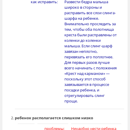
как исправить:
Развести бедра малыша
широко в стороны и
расправить все слои слинга-
шарфа на ребенке.
Внимательно проследить за
тем, чтобы оба полотнища
креста были расправлены от
коленки до коленки
малыша. Если слинг-шарф
завязан неплотно,
перевязать его поплотнее.
Для первых разов лучше
всего начинать с положения
«Крест над карманом» —
поскольку этот способ
завязывается в процессе
посадки ребенка, и
отрегулировать слинг
проще.
ребенок располагается слишком низко
[photo]
проблемы:
Неудобно нести ребенка