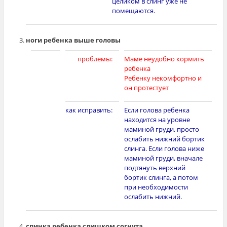
целиком в слинг уже не
помещаются.
ноги ребенка выше головы
[photo]
проблемы:
Маме неудобно кормить
ребенка
Ребенку некомфортно и
он протестует
как исправить:
Если голова ребенка
находится на уровне
маминой груди, просто
ослабить нижний бортик
слинга. Если голова ниже
маминой груди, вначале
подтянуть верхний
бортик слинга, а потом
при необходимости
ослабить нижний.
спинка ребенка слишком согнута