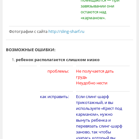
помещаются — при
завязывании они
остаются над
«карманом».
Фотографии с сайта
http://sling-sharf.ru
ВОЗМОЖНЫЕ ОШИБКИ:
ребенок располагается слишком низко
[photo]
проблемы:
Не получается дать
грудь
Неудобно нести
как исправить:
Если слинг-шарф
трикотажный, и вы
используете «Крест под
карманом», нужно
вынуть ребенка и
перевязать слинг-шарф
заново, так чтобы
«запас», который вы