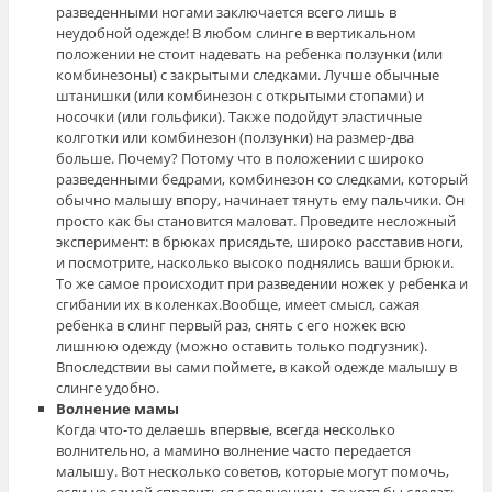
разведенными ногами заключается всего лишь в
неудобной одежде! В любом слинге в вертикальном
положении не стоит надевать на ребенка ползунки (или
комбинезоны) с закрытыми следками. Лучше обычные
штанишки (или комбинезон с открытыми стопами) и
носочки (или гольфики). Также подойдут эластичные
колготки или комбинезон (ползунки) на размер-два
больше. Почему? Потому что в положении с широко
разведенными бедрами, комбинезон со следками, который
обычно малышу впору, начинает тянуть ему пальчики. Он
просто как бы становится маловат. Проведите несложный
эксперимент: в брюках присядьте, широко расставив ноги,
и посмотрите, насколько высоко поднялись ваши брюки.
То же самое происходит при разведении ножек у ребенка и
сгибании их в коленках.Вообще, имеет смысл, сажая
ребенка в слинг первый раз, снять с его ножек всю
лишнюю одежду (можно оставить только подгузник).
Впоследствии вы сами поймете, в какой одежде малышу в
слинге удобно.
Волнение мамы
Когда что-то делаешь впервые, всегда несколько
волнительно, а мамино волнение часто передается
малышу. Вот несколько советов, которые могут помочь,