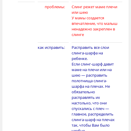
[photo]
проблемы:
Слинг режет маме плечи
или шею
У мамы создается
впечатление, что малыш
ненадежно закреплен в
слинге
как исправить:
Расправить все слои
слинга-шарфа на
ребенке.
Если слинг-шарф давит
маме на плечи или на
шею — расправить
полотнища слинга-
шарфа на плечах. Не
обязательно
расправлять их
настолько, что они
спускались с плеч —
главное, распределить
слинга-шарф на плечах
так, чтобы Вам было
удобно.