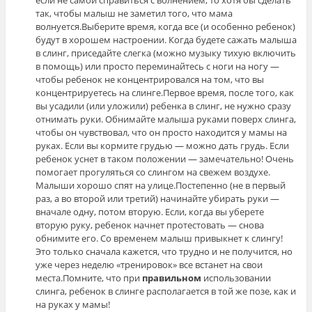
если не самой справиться с волнением, то хотя бы сделать
так, чтобы малыш не заметил того, что мама
волнуется.Выберите время, когда все (и особенно ребенок)
будут в хорошем настроении. Когда будете сажать малыша
в слинг, приседайте слегка (можно музыку тихую включить
в помощь) или просто переминайтесь с ноги на ногу —
чтобы ребенок не концентрировался на том, что вы
концентрируетесь на слинге.Первое время, после того, как
вы усадили (или уложили) ребенка в слинг, не нужно сразу
отнимать руки. Обнимайте малыша руками поверх слинга,
чтобы он чувствовал, что он просто находится у мамы на
руках. Если вы кормите грудью — можно дать грудь. Если
ребенок уснет в таком положении — замечательно! Очень
помогает прогуляться со слингом на свежем воздухе.
Малыши хорошо спят на улице.Постепенно (не в первый
раз, а во второй или третий) начинайте убирать руки —
вначале одну, потом вторую. Если, когда вы уберете
вторую руку, ребенок начнет протестовать — снова
обнимите его. Со временем малыш привыкнет к слингу!
Это только сначала кажется, что трудно и не получится, но
уже через неделю «тренировок» все встанет на свои
места.Помните, что при
правильном
использовании
слинга, ребенок в слинге располагается в той же позе, как и
на руках у мамы!