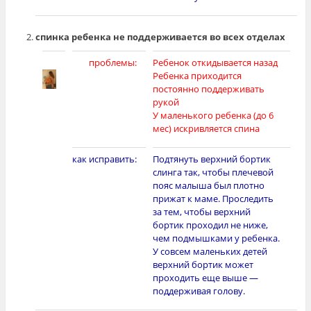
спинка ребенка не поддерживается во всех отделах
проблемы:
Ребенок откидывается назад
Ребенка приходится
постоянно поддерживать
рукой
У маленького ребенка (до 6
мес) искривляется спина
как исправить:
Подтянуть верхний бортик
слинга так, чтобы плечевой
пояс малыша был плотно
прижат к маме. Проследить
за тем, чтобы верхний
бортик проходил не ниже,
чем подмышками у ребенка.
У совсем маленьких детей
верхний бортик может
проходить еще выше —
поддерживая голову.