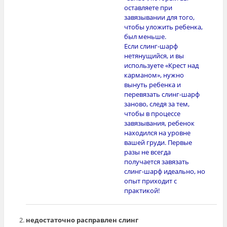
оставляете при
завязывании для того,
чтобы уложить ребенка,
был меньше.
Если слинг-шарф
нетянущийся, и вы
используете «Крест над
карманом», нужно
вынуть ребенка и
перевязать слинг-шарф
заново, следя за тем,
чтобы в процессе
завязывания, ребенок
находился на уровне
вашей груди. Первые
разы не всегда
получается завязать
слинг-шарф идеально, но
опыт приходит с
практикой!
недостаточно расправлен слинг