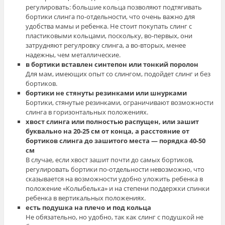
регулировать: большие кольца позволяют подтягивать
бортики слинга по-отдельности, что очень важно для
удобства мамы и ребенка. Не стоит покупать слинг с
пластиковыми кольцами, поскольку, во-первых, они
затрудняют регулровку слинга, а во-вторых, менее
надежны, чем металлические.
в бортики вставлен синтепон или тонкий поролон
Для мам, имеющих опыт со слингом, подойдет слинг и без
бортиков.
бортики не стянуты резинками или шнурками
Бортики, стянутые резинками, ограничивают возможности
слинга в горизонтальных положениях.
хвост слинга или полностью распущен, или зашит
буквально на 20-25 см от конца, а расстояние от
бортиков слинга до зашитого места — порядка 40-50
см
В случае, если хвост зашит почти до самых бортиков,
регулировать бортики по-отдельности невозможно, что
сказывается на возможности удобно уложить ребенка в
положение «Колыбелька» и на степени поддержки спинки
ребенка в вертикальных положениях.
есть подушка на плечо и под кольца
Не обязательно, но удобно, так как слинг с подушкой не