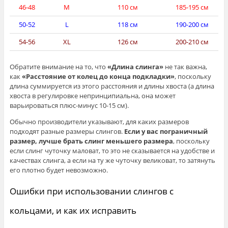
46-48
M
110 см
185-195 см
50-52
L
118 см
190-200 см
54-56
XL
126 см
200-210 см
Обратите внимание на то, что
«Длина слинга»
не так важна,
как
«Расстояние от колец до конца подкладки»
, поскольку
длина суммируется из этого расстояния и длины хвоста (а длина
хвоста в регулировке непринципиальна, она может
варьироваться плюс-минус 10-15 см).
Обычно производители указывают, для каких размеров
подходят разные размеры слингов.
Если у вас пограничный
размер, лучше брать слинг меньшего размера
, поскольку
если слинг чуточку маловат, то это не сказывается на удобстве и
качествах слинга, а если на ту же чуточку великоват, то затянуть
его плотно будет невозможно.
Ошибки при использовании слингов с
кольцами, и как их исправить