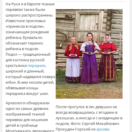
На Руси и в Европе тканые
перевязи также были
широко распространены.
Известное присловье
«принесла в подоле»,
означающее рождение
ребенка, буквально
обозначает перенос
ребенка в подоле.
Подол — традиционный
для костюма русской
крестьянки
передник
,
широкий и длинный,
который надевался поверх
юбки. В нем носили детей,
обвязывая концы
передника вокруг шеи.
Археологи обнаружили
После прогулок в лес девушки не
одно из самых древних
всегда возвращались с ягодами в
изображений тканой
лукошках, а иногда и с младенцем в
перевязи для ношения
подоле. Фото: Сергей Михайлович
детей в гробнице
Прокудин-Горский из
архива
Монтуемхата, верховного