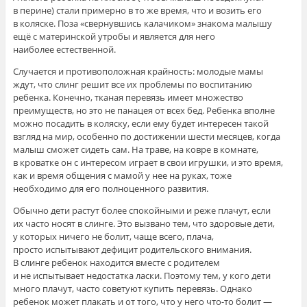
в перине) стали примерно в то же время, что и возить его
в коляске. Поза «свернувшись калачиком» знакома малышу
ещё с материнской утробы и является для него
наиболее естественной.
Случается и противоположная крайность: молодые мамы
ждут, что слинг решит все их проблемы по воспитанию
ребенка. Конечно, тканая перевязь имеет множество
преимуществ, но это не панацея от всех бед. Ребенка вполне
можно посадить в коляску, если ему будет интересен такой
взгляд на мир, особенно по достижении шести месяцев, когда
малыш сможет сидеть сам. На траве, на ковре в комнате,
в кроватке он с интересом играет в свои игрушки, и это время,
как и время общения с мамой у нее на руках, тоже
необходимо для его полноценного развития.
Обычно дети растут более спокойными и реже плачут, если
их часто носят в слинге. Это вызвано тем, что здоровые дети,
у которых ничего не болит, чаще всего, плача,
просто испытывают дефицит родительского внимания.
В слинге ребенок находится вместе с родителем
и не испытывает недостатка ласки. Поэтому тем, у кого дети
много плачут, часто советуют купить перевязь. Однако
ребенок может плакать и от того, что у него что-то болит —