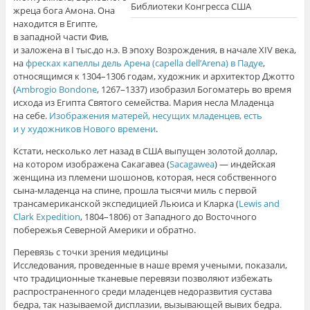
Библиотеки Конгресса США
жреца бога Амона. Она
находится в Египте,
в западной части Фив,
и заложена в I тыс.до н.э. В эпоху Возрождения, в начале XIV века,
на
фресках капеллы дель Арена (capella dell’Arena) в Падуе
,
относящимся к 1304–1306 годам, художник и архитектор Джотто
(
Ambrogio Bondone
, 1267–1337) изобразил Богоматерь во время
исхода из Египта Святого семейства. Мария несла Младенца
на себе.
Изображения матерей, несущих младенцев, есть
и у художников Нового времени
.
Кстати, несколько лет назад в США выпущен золотой доллар,
на котором изображена Сакагавеа (
Sacagawea
) — индейская
женщина из племени шошонов, которая, неся собственного
сына-младенца на спине, прошла тысячи миль с первой
трансамериканской экспедицией Льюиса и Кларка (
Lewis and
Clark Expedition
, 1804–1806) от Западного до Восточного
побережья Северной Америки и обратно.
Перевязь с точки зрения медицины
Исследования, проведенные в наше время учеными, показали,
что традиционные тканевые перевязи позволяют избежать
распространенного среди младенцев недоразвития сустава
бедра, так называемой дисплазии, вызывающей вывих бедра.