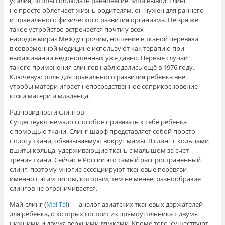
усилия, чтобы соблюдать равновесие. Мой вывод: слинг
не просто облегчает жизнь родителям, он нужен для раннего
и правильного физического развития организма. Не зря же
такое устройство встречается почти у всех
народов мира».Между прочим, ношение в тканой перевязи
в современной медицине используют как терапию при
выхаживании недоношенных уже давно. Первые случаи
такого применения слингов наблюдались ещё в 1976 году.
Ключевую роль для правильного развития ребенка вне
утробы матери играет непосредственное соприкосновение
кожи матери и младенца.
Разновидности слингов
Существуют немало способов привязать к себе ребенка
с помощью ткани. Слинг-шарф представляет собой просто
полосу ткани, обвязываемую вокруг мамы. В слинг с кольцами
вшиты кольца, удерживающие ткань с малышом за счет
трения ткани. Сейчас в России это самый распространенный
слинг, поэтому многие ассоциируют тканевые перевязи
именно с этим типом, которым, тем не менее, разнообразие
слингов не ограничивается.
Май-слинг (
Mei Tai
) — аналог азиатских тканевых держателей
для ребенка, о которых состоит из прямоугольника с двумя
нижними и двумя верхними лямками. Кроме того, существуют