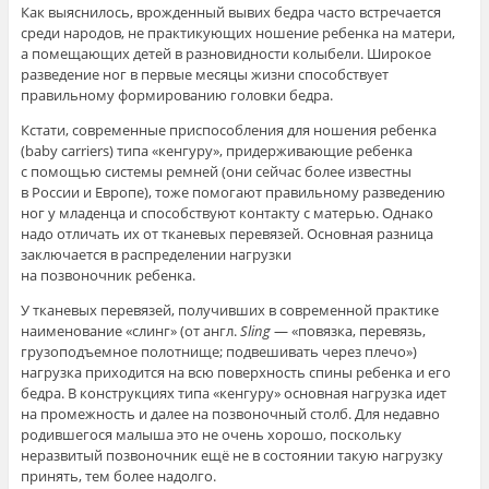
Как выяснилось, врожденный вывих бедра часто встречается
среди народов, не практикующих ношение ребенка на матери,
а помещающих детей в разновидности колыбели. Широкое
разведение ног в первые месяцы жизни способствует
правильному формированию головки бедра.
Кстати, современные приспособления для ношения ребенка
(baby carriers) типа «кенгуру», придерживающие ребенка
с помощью системы ремней (они сейчас более известны
в России и Европе), тоже помогают правильному разведению
ног у младенца и способствуют контакту с матерью. Однако
надо отличать их от тканевых перевязей. Основная разница
заключается в распределении нагрузки
на позвоночник ребенка.
У тканевых перевязей, получивших в современной практике
наименование «слинг» (от англ.
Sling
— «повязка, перевязь,
грузоподъемное полотнище; подвешивать через плечо»)
нагрузка приходится на всю поверхность спины ребенка и его
бедра. В конструкциях типа «кенгуру» основная нагрузка идет
на промежность и далее на позвоночный столб. Для недавно
родившегося малыша это не очень хорошо, поскольку
неразвитый позвоночник ещё не в состоянии такую нагрузку
принять, тем более надолго.