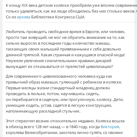
К концу XIX века детские коляски приобрели уже вполне современн
только удивляться, как же люди обходились без них столько веков. Ф
Co из
архива
Библиотеки Конгресса США
Любитель проводить свободное время в Европе, или человек,
просто там живущий, не мог не обратить внимание на то, как
сильно выросло в последние годы количество мамаш,
таскающих своих малышей привязанными к себе довольно
длинной тряпкой. Какая странная и кажущаяся опасной мода!
Неужели увлечение сомнительными нравами дикарей
вынуждает их отказываться от прелестей цивилизации?
Для современного цивилизованного человека куда как
привычней образ мамаши, гуляющей с ребенком в коляске.
Первые месяцы жизни стандартный младенец должен
проводить в люльке, потом, научившись сидеть,
он перебирается в сидячую, или прогулочную, коляску. Дети,
умеющие ходить, устав, садятся в легкую конструкцию,
напоминающую раскладной стульчик.
Этот стереотип возник относительно недавно. Коляска вошла
в обиход всего 128 лет назад — в 1840 году, когда
Виктория
,
королева Великобритании, захотела лично гулять со своими