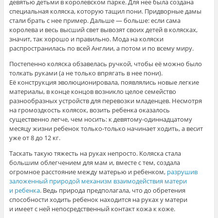
девятью детьми в королевском парке. Для нее была создана
специальная коляска, которую тащил пони. Придворные дамы
стали брать с нее пример. Дальше — больше: если сама
королева и весь высший свет вывозят своих детей в колясках,
значит, так хорошо и правильно. Мода на коляски
распространилась по всей Англии, а потом и по всему миру.
Постепенно коляска обзавелась ручкой, чтобы её можно было
толкать руками (а не только впрягать в нее пони).
Её конструкция эволюционировала, появлялись новые легкие
материалы, в конце концов возникло целое семейство
разнообразных устройств для перевозки младенцев. Несмотря
на громоздкость колясок, возить ребенка оказалось
существенно легче, чем носить: к девятому-одиннадцатому
месяцу жизни ребенок только-только начинает ходить, а весит
уже от 8 до 12 кг.
Таскать такую тяжесть на руках непросто. Коляска стала
большим облегчением для мам и, вместе с тем, создала
огромное расстояние между матерью и ребенком,
разрушив
заложенный природой механизм взаимодействия матери
и ребенка
. Ведь природа предполагала, что до обретения
способности ходить ребенок находится на руках у матери
и имеет с ней непосредственный контакт кожа к коже.