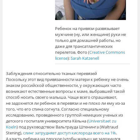
Ребенок на привязи развязывает
мужчине (ну, или женщине) руки не
только для домашней работы, но
даже для трансатлантических
перелетов. Фото (
Creative Commons
license
):
Sarah Katzenell
Заблуждения относительно тканых перевязей
Поскольку этот вид привязанности матери к ребенку не очень
знаком российской общественности, у окружающих часто
возникают естественные вопросы к маме, выбравшей такой
способ носить своего малыша. Чаще всего спрашивают,
не задохнется ли ребенок в перевязи и не плохо ли ему из-за
того, что его спина согнута. Согласно специальному
исследованию, проведенного группой немецких ученых из
детского госпиталя университета Кёльна (
Universitaet zu
Koeln
) под руководством Вальтрауда Штенинга (Waltraud
Stening),
слинг затрудняет доступ кислорода всего на 1%
.
А класть ребенка на плоское (чтобы малыш не задохнулся