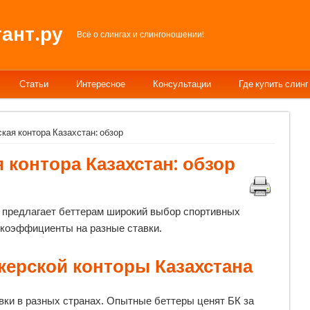
ант.ру
Всё о слингах и слингоношении!
Статьи
Интересное
Консультации
Где купить слинг
кая контора Казахстан: обзор
 контора Казахстан: обзор
 предлагает беттерам широкий выбор спортивных
 коэффициенты на разные ставки.
керской конторы Казахстана
вки в разных странах. Опытные беттеры ценят БК за