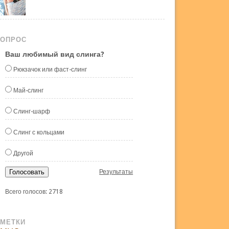
ОПРОС
Ваш любимый вид слинга?
Рюкзачок или фаст-слинг
Май-слинг
Слинг-шарф
Слинг с кольцами
Другой
Голосовать
Результаты
Всего голосов: 2718
МЕТКИ