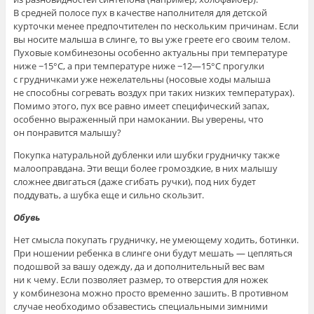
В средней полосе пух в качестве наполнителя для детской
курточки менее предпочтителен по нескольким причинам. Если
вы носите малыша в слинге, то вы уже греете его своим телом.
Пуховые комбинезоны особенно актуальны при температуре
ниже −15°С, а при температуре ниже −12—15°С прогулки
с грудничками уже нежелательны (носовые ходы малыша
не способны согревать воздух при таких низких температурах).
Помимо этого, пух все равно имеет специфический запах,
особенно выраженный при намокании. Вы уверены, что
он понравится малышу?
Покупка натуральной дубленки или шубки грудничку также
малооправдана. Эти вещи более громоздкие, в них малышу
сложнее двигаться (даже сгибать ручки), под них будет
поддувать, а шубка еще и сильно скользит.
Обувь
Нет смысла покупать грудничку, не умеющему ходить, ботинки.
При ношении ребенка в слинге они будут мешать — цепляться
подошвой за вашу одежду, да и дополнительный вес вам
ни к чему. Если позволяет размер, то отверстия для ножек
у комбинезона можно просто временно зашить. В противном
случае необходимо обзавестись специальными зимними