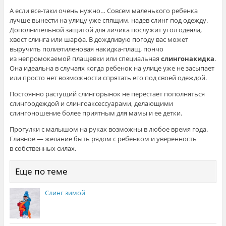
А если все-таки очень нужно… Совсем маленького ребенка
лучше вынести на улицу уже спящим, надев слинг под одежду.
Дополнительной защитой для личика послужит угол одеяла,
хвост слинга или шарфа. В дождливую погоду вас может
выручить полиэтиленовая накидка-плащ, пончо
из непромокаемой плащевки или специальная
слингонакидка
.
Она идеальна в случаях когда ребенок на улице уже не засыпает
или просто нет возможности спрятать его под своей одеждой.
Постоянно растущий слингорынок не перестает пополняться
слингоодеждой и слингоаксессуарами, делающими
слингоношение более приятным для мамы и ее детки.
Прогулки с малышом на руках возможны в любое время года.
Главное — желание быть рядом с ребенком и уверенность
в собственных силах.
Еще по теме
Слинг зимой