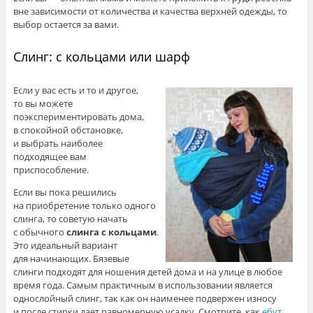
вне зависимости от количества и качества верхней одежды, то
выбор остается за вами.
Слинг: с кольцами или шарф
Если у вас есть и то и другое,
то вы можете
поэкспериментировать дома,
в спокойной обстановке,
и выбрать наиболее
подходящее вам
приспособление.
Если вы пока решились
на приобретение только одного
слинга, то советую начать
с обычного
слинга с кольцами
.
Это идеальный вариант
для начинающих. Бязевые
слинги подходят для ношения детей дома и на улице в любое
время года. Самым практичным в использовании является
однослойный слинг, так как он наименее подвержен износу
и после стирки дает равномерную усадку. Смотрите, как
ебут