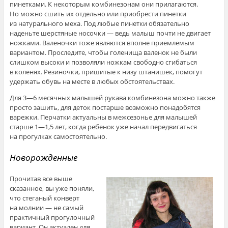
пинетками. К некоторым комбинезонам они прилагаются.
Но можно сшить их отдельно или приобрести пинетки
из натурального меха. Под любые пинетки обязательно
наденьте шерстяные носочки — ведь малыш почти не двигает
ножками. Валеночки тоже являются вполне приемлемым
вариантом. Проследите, чтобы голенища валенок не были
слишком высоки и позволяли ножкам свободно сгибаться
в коленях. Резиночки, пришитые к низу штанишек, помогут
удержать обувь на месте в любых обстоятельствах.
Для 3—6 месячных малышей рукава комбинезона можно также
просто зашить, для деток постарше возможно понадобятся
варежки. Перчатки актуальны в межсезонье для малышей
старше 1—1,5 лет, когда ребенок уже начал передвигаться
на прогулках самостоятельно.
Новорожденные
Прочитав все выше
сказанное, вы уже поняли,
что стеганый конверт
на молнии — не самый
практичный прогулочный
вариант. Он актуален для