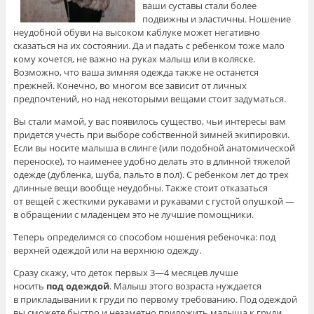
ваши суставы стали более
подвижны и эластичны. Ношение
неудобной обуви на высоком каблуке может негативно
сказаться на их состоянии. Да и падать с ребенком тоже мало
кому хочется, не важно на руках малыш или в коляске.
Возможно, что ваша зимняя одежда также не останется
прежней. Конечно, во многом все зависит от личных
предпочтений, но над некоторыми вещами стоит задуматься.
Вы стали мамой, у вас появилось существо, чьи интересы вам
придется учесть при выборе собственной зимней экипировки.
Если вы носите малыша в слинге (или подобной анатомической
переноске), то наименее удобно делать это в длинной тяжелой
одежде (дубленка, шуба, пальто в пол). С ребенком лет до трех
длинные вещи вообще неудобны. Также стоит отказаться
от вещей с жесткими рукавами и рукавами с густой опушкой —
в обращении с младенцем это не лучшие помощники.
Теперь определимся со способом ношения ребеночка: под
верхней одеждой или на верхнюю одежду.
Сразу скажу, что деток первых 3—4 месяцев лучше
носить
под одеждой
. Малыш этого возраста нуждается
в прикладывании к груди по первому требованию. Под одеждой
вы сможете быстро и незаметно приложить малыша к груди,