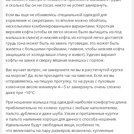
и сколько бы он ни сосал, никто не успеет замерзнуть.
Если вы еще не обзавелись специальной одеждой для
кормления «с секретами», то вполне можно обойтись
несколькими комбинированными вариантами. Короткая
верхняя кофта (чтобы ее легко можно было вытащить из-под
малыша в слинге) и нижняя кофта, из которой легко достается
грудь (она может быть на замке, пуговицах, это может быть
жилетка с большими проймами, главное, чтобы нижняя кофта
защищала от холода ваши спину и живот). Удачен вариант
кофты на замке и сверху вязаная манишка с горлом.
Вас мучает вопрос, не замерзнете ли вы в расстегнутой куртке
на морозе? Да, если просидите час на лавочке. Если же вы
отправляетесь на пешую прогулку, то на руках с пуховым
комочком весом минимум 4—5 кг замерзнуть очень сложно
даже при −10°С.
При ношении малыша под одеждой наиболее комфортна длина
приблизительно по колено: куртка с любым наполнителем,
пальто, дубленка и даже шуба. Узкие и приталенные куртки
и пальто наименее хороши для данного способа ношения.
Идеальными будут свободные вещи, особенно те,
что великоваты на пару размеров, возможно, купленные