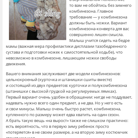
то вам не обойтись без зимнего
комбинезона. Главное
требование — у комбинезона
должны быть ножки. Вариант
комбинезона-конверта для вас
совершенно лишен смысла.
Малыш учится сидеть на бедре
мамы (важная мера профилактики дисплазии тазобедренного
сустава и подготовки ножек к самостоятельной ходьбе), что
невозможно в комбинезоне, лишающем ножки свободы
движения.
Вашего внимания заслуживают две модели комбинезонов:
цельнокроеный (курточка и штанишки сшиты вместе)
и состоящий из двух предметов: курточки и полукомбинезона
(штанишки с высокой грудкой на регулируемых лямках).
Первый вариант очень удобен в обращении: нигде не поддувает,
надевать нужно всего один предмет, а не два. Но у него есть
и свои минусы. Малыш очень быстро растет, комбинезона,
купленного по размеру может едва хватить на один сезон.
А брать такую вещь «на вырост» также не слишком практично:
есть вероятность, что в первую зиму ребенок просто
«потеряется» в не своем размере, а на вторую зиму костюмчик
станет уже мал.