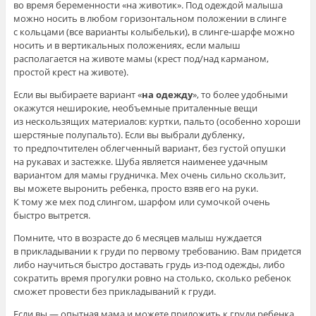
во время беременности «на животик». Под одеждой малыша
можно носить в любом горизонтальном положении в слинге
с кольцами (все варианты колыбельки), в слинге-шарфе можно
носить и в вертикальных положениях, если малыш
располагается на животе мамы (крест под/над карманом,
простой крест на животе).
Если вы выбираете вариант «
на одежду
», то более удобными
окажутся неширокие, необъемные приталенные вещи
из нескользящих материалов: куртки, пальто (особенно хороши
шерстяные полупальто). Если вы выбрали дубленку,
то предпочтителен облегченный вариант, без густой опушки
на рукавах и застежке. Шуба является наименее удачным
вариантом для мамы грудничка. Мех очень сильно скользит,
вы можете выронить ребенка, просто взяв его на руки.
К тому же мех под слингом, шарфом или сумочкой очень
быстро вытрется.
Помните, что в возрасте до 6 месяцев малыш нуждается
в прикладывании к груди по первому требованию. Вам придется
либо научиться быстро доставать грудь из-под одежды, либо
сократить время прогулки ровно на столько, сколько ребенок
сможет провести без прикладываний к груди.
Если вы — опытная мама и можете приложить к груди ребенка