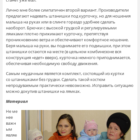
Лично мне более симпатичен второй вариант. Производители
предлагают надевать штанишки под курточку, но для ношения
малыша на руках или в слинге гораздо удобнее сделать
наоборот. Брючки с высокой грудкой и регулируемыми
лямками плотно прижимают курточку, препятствуя
проникновению ветра и обеспечивают комфортное ношение.
Беря малыша на руки, вы поднимаете его подмышки, при этом
штанишки остаются на месте (в цельном комбинезоне вся
конструкция «едет» вверх), курточка немного приподнимается,
обеспечивая необходимую свободу движения.
Самым неудачным является комплект, состоящий из куртки
со штанишками без грудки. Сделать такой костюм
непродуваемым практически невозможно. Исправить ситуацию
можно докупив штанишки на лямках.
Материал
Не ме
нее
важн
ым
являе