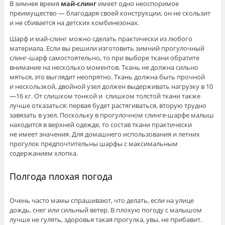
В зимнее время
май-слинг
имеет одно неоспоримое
преимущество — благодаря своей конструкции, он не скользит
и не сбивается на детских комбинезонах.
Шарф и май-слинг можно сделать практически из любого
материала. Если вы решили изготовить зимний прогулочный
слинг-шарф самостоятельно, то при выборе ткани обратите
внимание на несколько моментов. Ткань не должна сильно
мяться, это выглядит неопрятно. Ткань должна быть прочной
и нескользкой, двойной узел должен выдерживать нагрузку в 10
—16 кг. От слишком тонкой и слишком толстой ткани также
лучше отказаться: первая будет растягиваться, вторую трудно
завязать в узел. Поскольку в прогулочном слинге-шарфе малыш
находится в верхней одежде, то состав ткани практически
не имеет значения. Для домашнего использования и летних
прогулок предпочтительны шарфы с максимальным
содержанием хлопка.
Полгода плохая погода
Очень часто мамы спрашивают, что делать, если на улице
дождь, снег или сильный ветер. В плохую погоду с малышом
лучше не гулять, здоровья такая прогулка, увы, не прибавит.