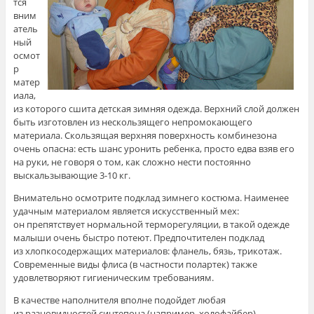
тся
вним
атель
ный
осмот
р
матер
иала,
из которого сшита детская зимняя одежда. Верхний слой должен
быть изготовлен из нескользящего непромокающего
материала. Скользящая верхняя поверхность комбинезона
очень опасна: есть шанс уронить ребенка, просто едва взяв его
на руки, не говоря о том, как сложно нести постоянно
выскальзывающие 3-10 кг.
Внимательно осмотрите подклад зимнего костюма. Наименее
удачным материалом является искусственный мех:
он препятствует нормальной терморегуляции, в такой одежде
малыши очень быстро потеют. Предпочтителен подклад
из хлопкосодержащих материалов: фланель, бязь, трикотаж.
Современные виды флиса (в частности полартек) также
удовлетворяют гигиеническим требованиям.
В качестве наполнителя вполне подойдет любая
из разновидностей синтепона (например, холофайбер).