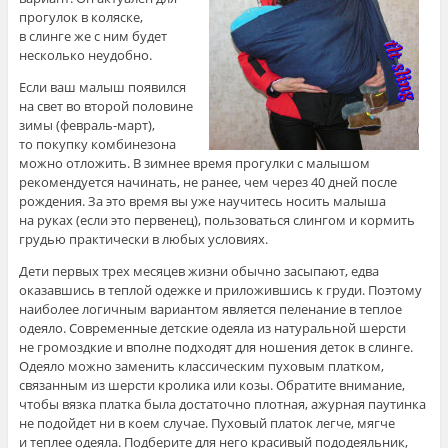
прогулок в коляске,
в слинге же с ним будет
несколько неудобно.
Если ваш малыш появился
на свет во второй половине
зимы (февраль-март),
то покупку комбинезона
можно отложить. В зимнее время прогулки с малышом
рекомендуется начинать, не ранее, чем через 40 дней после
рождения. За это время вы уже научитесь носить малыша
на руках (если это первенец), пользоваться слингом и кормить
грудью практически в любых условиях.
Дети первых трех месяцев жизни обычно засыпают, едва
оказавшись в теплой одежке и приложившись к груди. Поэтому
наиболее логичным вариантом является пеленание в теплое
одеяло. Современные детские одеяла из натуральной шерсти
не громоздкие и вполне подходят для ношения деток в слинге.
Одеяло можно заменить классическим пуховым платком,
связанным из шерсти кролика или козы. Обратите внимание,
чтобы вязка платка была достаточно плотная, ажурная паутинка
не подойдет ни в коем случае. Пуховый платок легче, мягче
и теплее одеяла. Подберите для него красивый пододеяльник,