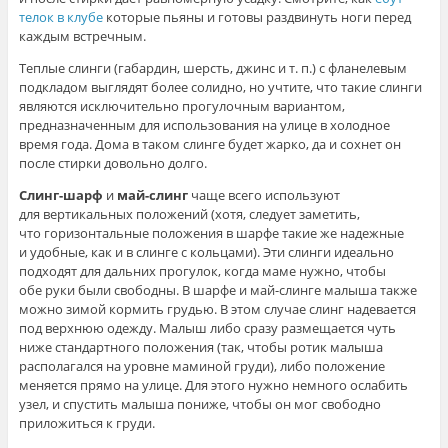
телок в клубе
которые пьяны и готовы раздвинуть ноги перед
каждым встречным.
Теплые слинги (габардин, шерсть, джинс и т. п.) с фланелевым
подкладом выглядят более солидно, но учтите, что такие слинги
являются исключительно прогулочным вариантом,
предназначенным для использования на улице в холодное
время года. Дома в таком слинге будет жарко, да и сохнет он
после стирки довольно долго.
Слинг-шарф
и
май-слинг
чаще всего используют
для вертикальных положений (хотя, следует заметить,
что горизонтальные положения в шарфе такие же надежные
и удобные, как и в слинге с кольцами). Эти слинги идеально
подходят для дальних прогулок, когда маме нужно, чтобы
обе руки были свободны. В шарфе и май-слинге малыша также
можно зимой кормить грудью. В этом случае слинг надевается
под верхнюю одежду. Малыш либо сразу размещается чуть
ниже стандартного положения (так, чтобы ротик малыша
располагался на уровне маминой груди), либо положение
меняется прямо на улице. Для этого нужно немного ослабить
узел, и спустить малыша пониже, чтобы он мог свободно
приложиться к груди.