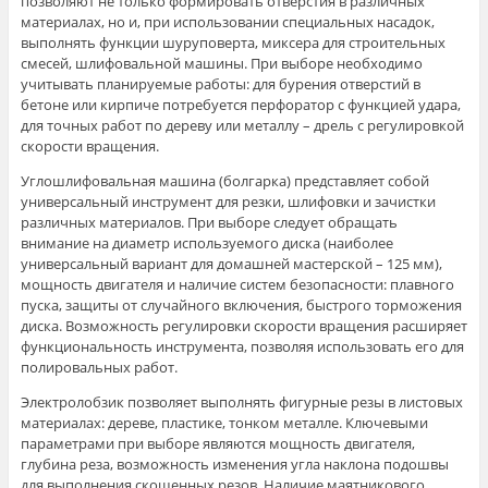
позволяют не только формировать отверстия в различных
материалах, но и, при использовании специальных насадок,
выполнять функции шуруповерта, миксера для строительных
смесей, шлифовальной машины. При выборе необходимо
учитывать планируемые работы: для бурения отверстий в
бетоне или кирпиче потребуется перфоратор с функцией удара,
для точных работ по дереву или металлу – дрель с регулировкой
скорости вращения.
Углошлифовальная машина (болгарка) представляет собой
универсальный инструмент для резки, шлифовки и зачистки
различных материалов. При выборе следует обращать
внимание на диаметр используемого диска (наиболее
универсальный вариант для домашней мастерской – 125 мм),
мощность двигателя и наличие систем безопасности: плавного
пуска, защиты от случайного включения, быстрого торможения
диска. Возможность регулировки скорости вращения расширяет
функциональность инструмента, позволяя использовать его для
полировальных работ.
Электролобзик позволяет выполнять фигурные резы в листовых
материалах: дереве, пластике, тонком металле. Ключевыми
параметрами при выборе являются мощность двигателя,
глубина реза, возможность изменения угла наклона подошвы
для выполнения скошенных резов. Наличие маятникового