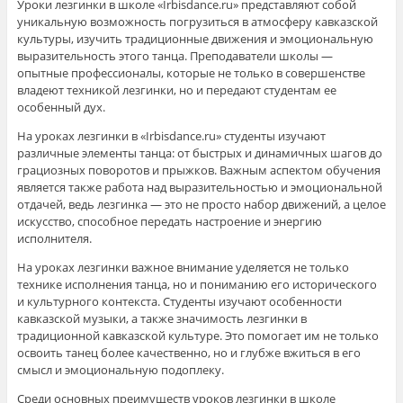
Уроки лезгинки в школе «Irbisdance.ru» представляют собой
уникальную возможность погрузиться в атмосферу кавказской
культуры, изучить традиционные движения и эмоциональную
выразительность этого танца. Преподаватели школы —
опытные профессионалы, которые не только в совершенстве
владеют техникой лезгинки, но и передают студентам ее
особенный дух.
На уроках лезгинки в «Irbisdance.ru» студенты изучают
различные элементы танца: от быстрых и динамичных шагов до
грациозных поворотов и прыжков. Важным аспектом обучения
является также работа над выразительностью и эмоциональной
отдачей, ведь лезгинка — это не просто набор движений, а целое
искусство, способное передать настроение и энергию
исполнителя.
На уроках лезгинки важное внимание уделяется не только
технике исполнения танца, но и пониманию его исторического
и культурного контекста. Студенты изучают особенности
кавказской музыки, а также значимость лезгинки в
традиционной кавказской культуре. Это помогает им не только
освоить танец более качественно, но и глубже вжиться в его
смысл и эмоциональную подоплеку.
Среди основных преимуществ уроков лезгинки в школе