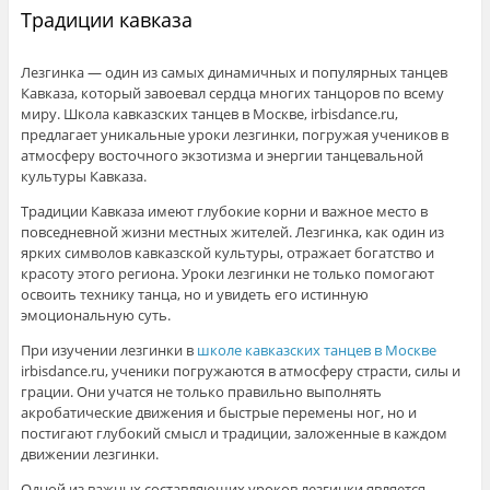
Традиции кавказа
Лезгинка — один из самых динамичных и популярных танцев
Кавказа, который завоевал сердца многих танцоров по всему
миру. Школа кавказских танцев в Москве, irbisdance.ru,
предлагает уникальные уроки лезгинки, погружая учеников в
атмосферу восточного экзотизма и энергии танцевальной
культуры Кавказа.
Традиции Кавказа имеют глубокие корни и важное место в
повседневной жизни местных жителей. Лезгинка, как один из
ярких символов кавказской культуры, отражает богатство и
красоту этого региона. Уроки лезгинки не только помогают
освоить технику танца, но и увидеть его истинную
эмоциональную суть.
При изучении лезгинки в
школе кавказских танцев в Москве
irbisdance.ru, ученики погружаются в атмосферу страсти, силы и
грации. Они учатся не только правильно выполнять
акробатические движения и быстрые перемены ног, но и
постигают глубокий смысл и традиции, заложенные в каждом
движении лезгинки.
Одной из важных составляющих уроков лезгинки является