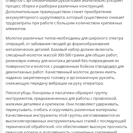
отверток с эргономичными рукоятками значительно ускоряет
процесс сборки и разборки различных конструкций.
Дополнительным преимуществом станет приобретение
аккумуляторного шуруповерта, который существенно снижает
трудозатраты при работе с большим количеством крепежных
элементов.
Молотки различных типов необходимы для широкого спектра
операций, от забивания гвоздей до формообразования
металлических деталей. Базовый набор должен включать
слесарный молоток массой 300-500 грамм для общих работ,
резиновую киянку для монтажа деталей без повреждения их
поверхности и молоток с раздвоенным бойком (гвоздодер) для
демонтажных работ. Качественный молоток должен иметь
надежно закрепленную головку и эргономичную рукоять,
снижающую передачу вибрации на руку оператора.
Плоскогубцы, бокорезы и пассатижи образуют группу
инструментов, предназначенных для работы с проволокой,
мелкими деталями и крепежом. Они позволяют удерживать,
перекусывать, сгибать и скручивать различные материалы.
Качественные инструменты этой группы изготавливаются из
высоколегированных инструментальных сталей с последующей
термической обработкой, что обеспечивает высокую прочность
режущих кромок и долговечность шарнирных соединений.