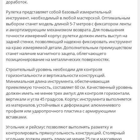
доработок.
Рулетка представляет собой базовый измерительный
инструмент, необходимый в любой мастерской. Оптимальным
выбором станет модель длиной 5-7 метров с фиксатором ленты
и амортизирующим механизмом возврата. Для повышения
точности измерений корпус рулетки должен иметь выступ на
задней стенке, позволяющий надежно фиксировать инструмент
на краю измеряемой детали. Дополнительным преимуществом
станет наличие магнитного зацепа, облегчающего
позиционирование на металлических поверхностях.
Строительный уровень необходим для контроля
горизонтальности и вертикальности конструкций.
Минимальная длина инструмента, обеспечивающая
приемлемую точность, составляет 60 см. Качественный уровень
должен иметь не менее трех ампул: для контроля горизонтали,
вертикали и угла 45 градусов. Корпус инструмента выполняется
из материалов, устойчивых к деформации: алюминиевого
профиля или ударопрочного пластика с армирующими
вставками.
Угольник и рейсмус позволяют выполнять разметку и
контролировать прямоугольность конструкций. Столярный
угольник должен иметь длину не менее 25 см и массивную