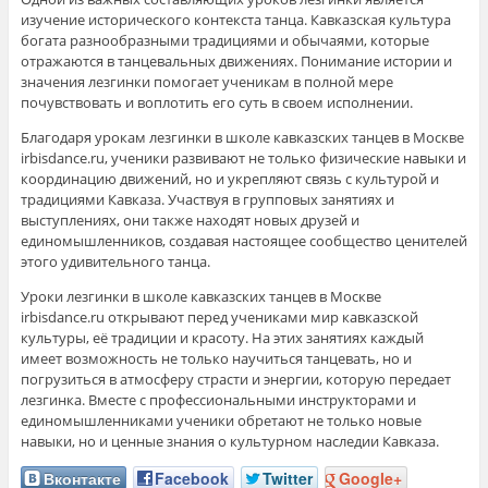
изучение исторического контекста танца. Кавказская культура
богата разнообразными традициями и обычаями, которые
отражаются в танцевальных движениях. Понимание истории и
значения лезгинки помогает ученикам в полной мере
почувствовать и воплотить его суть в своем исполнении.
Благодаря урокам лезгинки в школе кавказских танцев в Москве
irbisdance.ru, ученики развивают не только физические навыки и
координацию движений, но и укрепляют связь с культурой и
традициями Кавказа. Участвуя в групповых занятиях и
выступлениях, они также находят новых друзей и
единомышленников, создавая настоящее сообщество ценителей
этого удивительного танца.
Уроки лезгинки в школе кавказских танцев в Москве
irbisdance.ru открывают перед учениками мир кавказской
культуры, её традиции и красоту. На этих занятиях каждый
имеет возможность не только научиться танцевать, но и
погрузиться в атмосферу страсти и энергии, которую передает
лезгинка. Вместе с профессиональными инструкторами и
единомышленниками ученики обретают не только новые
навыки, но и ценные знания о культурном наследии Кавказа.
Вконтакте
Facebook
Twitter
Google+