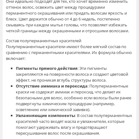
Они идеально подходят для тех, кто хочет временно изменить
оттенок волос, освежить цвет между процедурами
перманентного окрашивания или придать волосам яркость и
блеск. Цвет держится обычно от 4 до 6 недель, постепенно
смываясь при каждом мытье головы, что позволяет избежать
четкой границы между окрашенными и отросшими волосами.
Состав полуперманентных красителей
Полуперманентные красители имеют более мягкий состав по
сравнению с перманентными красителями. Их формула обычно
включает:
Пигменты прямого действия
: Эти пигменты
закрепляются на поверхности волоса и создают цветовой
эффект, не проникая вглубь структуры волоса.
Отсутствие аммиака и пероксида
: Полуперманентные
краски не содержат аммиак и пероксид, что делает их
безопасными для волос, особенно если волосы были ранее
подвергнуты химическим процедурам (например,
осветлению или химической завивке).
Увлажняющие компоненты
: В состав полуперманентных
красителей часто входят масла и увлажнители, которые
помогают удерживать влагу и предотвращают
пересушивание волос после окрашивания.