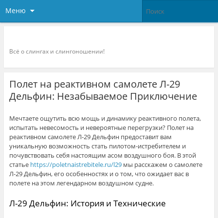
Меню
Слингоконсультант.ру
Всё о слингах и слингоношении!
Полет на реактивном самолете Л-29
Дельфин: Незабываемое Приключение
Мечтаете ощутить всю мощь и динамику реактивного полета,
испытать невесомость и невероятные перегрузки? Полет на
реактивном самолете Л-29 Дельфин предоставит вам
уникальную возможность стать пилотом-истребителем и
почувствовать себя настоящим асом воздушного боя. В этой
статье
https://poletnaistrebitele.ru/l29
мы расскажем о самолете
Л-29 Дельфин, его особенностях и о том, что ожидает вас в
полете на этом легендарном воздушном судне.
Л-29 Дельфин: История и Технические