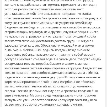
Кормить полезно и для мамы! Когда ребенок сосет грудь, у
женщины вырабатываются гормоны пролактин и окситоцин,
которые регулируют количество молока, оказывают
успокаивающее действие и вызывают сокращения матки,
обеспечивая тем самым быстрое восстановление после родов. К
тому же, грудное вскармливание не ударит по семейному
бюджету: вы не будете тратить деньги на смесь, бутылки, соски,
стерилизаторы, термосумки и другие ненужные вещи. Ничего
не нужно греть, разводить и остужать (пока голодный кроха
заливается слезами). Достаточно достать грудь – и он уже с
удовольствием кушает. Образ жизни молодой мамы может
быть очень мобильным, ведь вы всегда и везде сможете
накормить ребенка, независимо от наличия с собой смеси и
доступа к чистой питьевой воде. На самом деле, говоря о «видах
вскармливания», мы порой забываем о самом главном –
эмоциональной составляющей кормления грудью. А ведь это не
только питание – это особое взаимодействие мамы и ребенка,
чудесное состояние единения двух душ! В сладостные моменты
кормлений происходит особенное, невербальное общение,
малыш чувствует знакомый запах, слышит стук маминого
сердца – все это напоминает ему о том времени, когда он был
еще в животике. Мамина грудь универсальна – она поможет
заснуть или утешит расстроенного кроху (при сосании у него
выделяются гормоны окситоцин и холецистокинин,