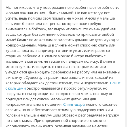
Мы понимаем, что у новорожденного особенные потребности,
и самая важная из них – быть с мамой. Но как же тогда все
успеть, ведь пол сам себя помыть не может. А если у малыша
есть еще братик или сестренка, которые тоже требуют
внимания? Не бойтесь, вас выручит слинг! Это очень удобная
вещь, которая без сомнения обязательно пригодится любой
маме!
Слинг
поможет вам совместить домашние дела и уход за
новорожденным. Малыш в слинге может спокойно спать или
кушать, пока вы, например, готовите ужин, или играете со
старшим ребенком. В слинге можно быстро выбежать с
малышом в магазин, не таская по пандусам коляску. В слинге
можно гулять, или ездить в гости, а некоторые мамочки
умудряются даже ходить с ребенком на работу или на экзамены
в институт. Существуют различные виды слингов, каждый из
которых обладает как достоинствами, так и недостатками.
Слинг
с кольцами
быстро надевается и просто регулируется, но
нагрузка в нем приходится на одно плечо мамы, поэтому он
подходит или для совсем маленьких деток, или для
непродолжительного ношения.
Слинг-шарф
немного сложнее
освоить, но он обеспечивает отличную поддержку спинки и
головки малыша и наилучшим образом распределяет нагрузку
по спине мамы. При определенной сноровке его можно
использовать очень долго, осваивая различные намотки,