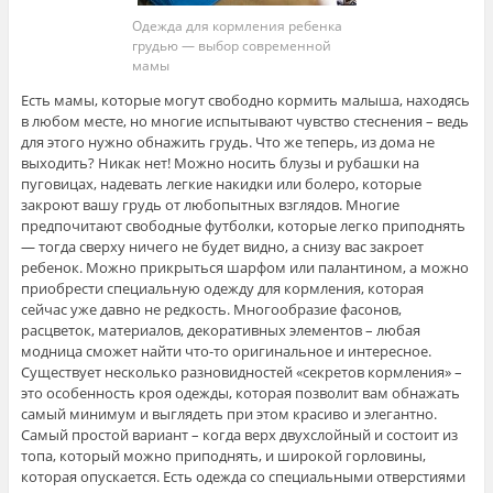
Одежда для кормления ребенка
грудью — выбор современной
мамы
Есть мамы, которые могут свободно кормить малыша, находясь
в любом месте, но многие испытывают чувство стеснения – ведь
для этого нужно обнажить грудь. Что же теперь, из дома не
выходить? Никак нет! Можно носить блузы и рубашки на
пуговицах, надевать легкие накидки или болеро, которые
закроют вашу грудь от любопытных взглядов. Многие
предпочитают свободные футболки, которые легко приподнять
— тогда сверху ничего не будет видно, а снизу вас закроет
ребенок. Можно прикрыться шарфом или палантином, а можно
приобрести специальную одежду для кормления, которая
сейчас уже давно не редкость. Многообразие фасонов,
расцветок, материалов, декоративных элементов – любая
модница сможет найти что-то оригинальное и интересное.
Существует несколько разновидностей «секретов кормления» –
это особенность кроя одежды, которая позволит вам обнажать
самый минимум и выглядеть при этом красиво и элегантно.
Самый простой вариант – когда верх двухслойный и состоит из
топа, который можно приподнять, и широкой горловины,
которая опускается. Есть одежда со специальными отверстиями