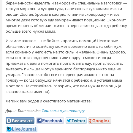
беременности наделать и заморозить специальные заготовки —
тертую морковь и лук для супа, нарезанные кусочками мясо и
овощи. Достал, бросил в кастрюлю или на сковородку – и все.
Многие даже готовую еду замораживают порционно. Экономит
время и очень облегчает жизнь в первые месяцы, когда ребенку
больше всего нужна мама.
И самое важное — не бойтесь просить помощи! Некоторые
обязанности по хозяйству может временно взять на себя муж,
если конечно у него есть на это силы и желание. Очень здорово,
если кто-то из родственников или подруг сможет иногда
приезжать к вам и помогать приготовить еду, пропылесосить,
вытереть пыль. Да и от умеренного беспорядка никто еще не
умирал. Главное, чтобы все не переворачивалось с ног на
голову — когда бабушки нянчатся с ребенком, а усталая мама
моет пол. Не стесняйтесь говорить, что вам нужна помощь (а
главное, какая именно).
Легких вам родов и счастливого материнства!
Дарья Тютчева для
Слингоконсультант.ру
Вконтакте
Facebook
Twitter
Google+
LiveJournal