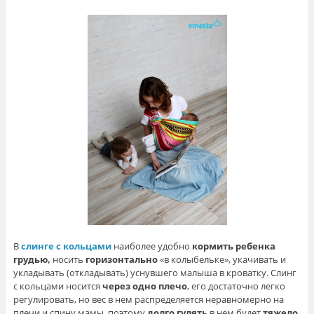
В
слинге с кольцами
наиболее удобно
кормить ребенка
грудью,
носить
горизонтально
«в колыбельке», укачивать и
укладывать (откладывать) уснувшего малыша в кроватку. Слинг
с кольцами носится
через одно плечо
, его достаточно легко
регулировать, но вес в нем распределяется неравномерно на
плечи и спину мамы, поэтому
долго гулять
в нем будет
тяжело
.