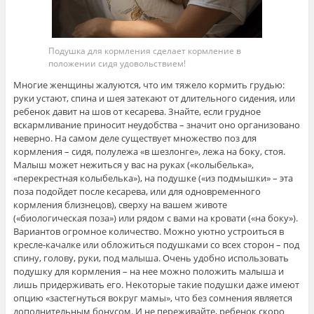
Подушка для кормления сделает кормление в
положении сидя удовольствием!
Многие женщины жалуются, что им тяжело кормить грудью:
руки устают, спина и шея затекают от длительного сидения, или
ребенок давит на шов от кесарева. Знайте, если грудное
вскармливание приносит неудобства – значит оно организовано
неверно. На самом деле существует множество поз для
кормления – сидя, полулежа «в шезлонге», лежа на боку, стоя.
Малыш может нежиться у вас на руках («колыбелька»,
«перекрестная колыбелька»), на подушке («из подмышки» – эта
поза подойдет после кесарева, или для одновременного
кормления близнецов), сверху на вашем животе
(«биологическая поза») или рядом с вами на кровати («на боку»).
Вариантов огромное количество. Можно уютно устроиться в
кресле-качалке или обложиться подушками со всех сторон – под
спину, голову, руки, под малыша. Очень удобно использовать
подушку для кормления – на нее можно положить малыша и
лишь придерживать его. Некоторые такие подушки даже имеют
опцию «застегнуться вокруг мамы», что без сомнения является
дополнительным бонусом. И не переживайте, ребенок скоро