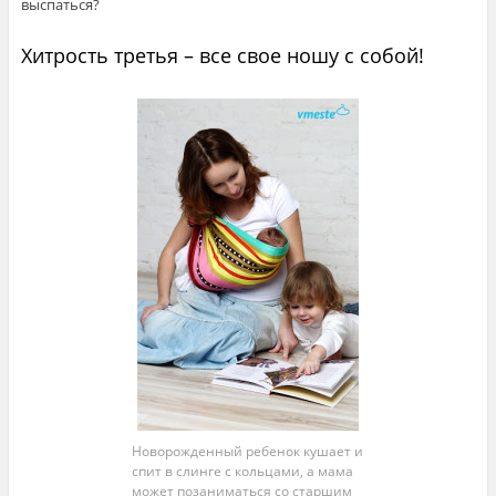
выспаться?
Хитрость третья – все свое ношу с собой!
Новорожденный ребенок кушает и
спит в слинге с кольцами, а мама
может позаниматься со старшим