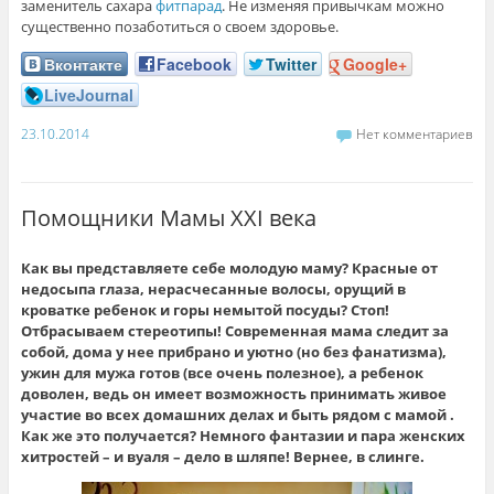
заменитель сахара
фитпарад
. Не изменяя привычкам можно
существенно позаботиться о своем здоровье.
Вконтакте
Facebook
Twitter
Google+
LiveJournal
23.10.2014
Нет комментариев
Помощники Мамы XXI века
Как вы представляете себе молодую маму? Красные от
недосыпа глаза, нерасчесанные волосы, орущий в
кроватке ребенок и горы немытой посуды? Стоп!
Отбрасываем стереотипы! Современная мама следит за
собой, дома у нее прибрано и уютно (но без фанатизма),
ужин для мужа готов (все очень полезное), а ребенок
доволен, ведь он имеет возможность принимать живое
участие во всех домашних делах и быть рядом с мамой .
Как же это получается? Немного фантазии и пара женских
хитростей – и вуаля – дело в шляпе! Вернее, в слинге.