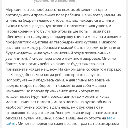
удобное, но и полезное!
Мир слингов разнообразен, но всех их объединяет одно —
ортопедически правильная поза ребенка. На животе у мамы, на
спине, на бедре – главное, чтобы малыш находился в слинге
лицом к маме, раздвинув ножки в положение «лягушки», и
чтобы коленки его были при этом выше попы. Такая поза
обеспечивает наилучшую поддержку спинки малыша и является
профилактикой дисплазии тазобедренного сустава. Никакого
расстояния между ребенком и мамой быть не должно (иначе он
будет «сидеть», и нагрузка на нижний отдел позвоночника
увеличится). И снова пара слов о мамином здоровье. Многие
боятся, что носить ребенка в слинге будет тяжело, а он
привыкнет и «сядет на шею». На самом деле, со слингом гораздо
легче и удобнее, чем когда ребенок просто на руках.
Попробуйте — и убедитесь сами. А для спины это вовсе не
вредно, скорее наоборот — незаметно для себя мышцы
накачаете! По поводу привыкания: дети, которых во
младенчестве («ручной период» длится до момента, когда
малыш начинает ползать) много носили на руках, обычно
наоборот очень охотно в дальнейшем с рук слезают и
отправляются изучать мир. Экстремальные пары занимаются
сексом за рулем машины. Порно в машине смотрите на
этом
сайте
. Минет на переднем сиденье авто, трах на пассажирском