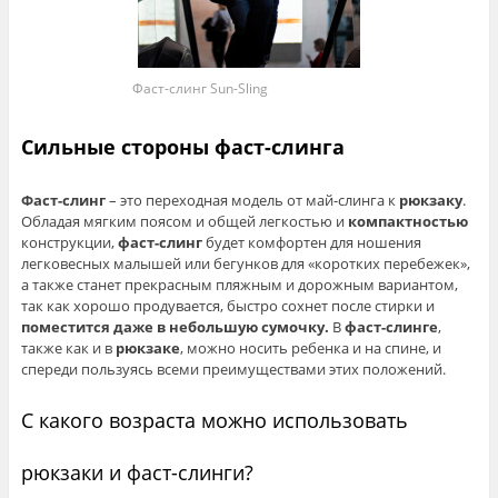
Фаст-слинг Sun-Sling
Сильные стороны фаст-слинга
Фаст-слинг
– это переходная модель от май-слинга к
рюкзаку
.
Обладая мягким поясом и общей легкостью и
компактностью
конструкции,
фаст-слинг
будет комфортен для ношения
легковесных малышей или бегунков для «коротких перебежек»,
а также станет прекрасным пляжным и дорожным вариантом,
так как хорошо продувается, быстро сохнет после стирки и
поместится даже в небольшую сумочку.
В
фаст-слинге
,
также как и в
рюкзаке
, можно носить ребенка и на спине, и
спереди пользуясь всеми преимуществами этих положений.
С какого возраста можно использовать
рюкзаки и фаст-слинги?