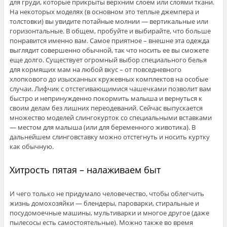
для груди, которые прикрыты верхним слоем или слоями ткани.
На некоторых моделях (в основном это теплые джемпера и
толстовки) вы увидите потайные молнии — вертикальные или
горизонтальные. В общем, пробуйте и выбирайте, что больше
понравится именно вам. Самое приятное – внешне эта одежда
выглядит совершенно обычной, так что носить ее вы сможете
еще долго. Существует огромный выбор специального белья
для кормящих мам на любой вкус – от повседневного
хлопкового до изысканных кружевных комплектов на особые
случаи. Лифчик с отстегивающимися чашечками позволит вам
быстро и непринужденно покормить малыша и вернуться к
своим делам без лишних переодеваний. Сейчас выпускается
множество моделей слингокурток со специальными вставками
— местом для малыша (или для беременного животика). В
дальнейшем слинговставку можно отстегнуть и носить куртку
как обычную.
Хитрость пятая – налаживаем быт
И чего только не придумало человечество, чтобы облегчить
жизнь домохозяйки — блендеры, пароварки, стиральные и
посудомоечные машины, мультиварки и многое другое (даже
пылесосы есть самостоятельные). Можно также во время