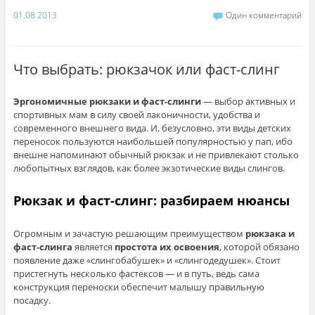
01.08.2013
Один комментарий
Что выбрать: рюкзачок или фаст-слинг
Эргономичные
рюкзаки и фаст-слинги
— выбор активных и
спортивных мам в силу своей лаконичности, удобства и
современного внешнего вида. И, безусловно, эти виды детских
переносок пользуются наибольшей популярностью у пап, ибо
внешне напоминают обычный рюкзак и не привлекают столько
любопытных взглядов, как более экзотические виды слингов.
Рюкзак и фаст-слинг: разбираем нюансы
Огромным и зачастую решающим преимуществом
рюкзака и
фаст-слинга
является
простота их освоения
, которой обязано
появление даже «слингобабушек» и «слингодедушек». Стоит
пристегнуть несколько фастексов — и в путь, ведь сама
конструкция переноски обеспечит малышу правильную
посадку.