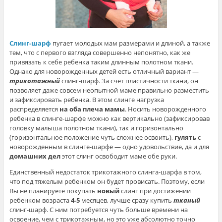
Слинг-шарф
пугает молодых мам размерами и длиной, а также
тем, что с первого взгляда совершенно непонятно, как же
привязать к себе ребенка таким длинным полотном ткани.
Однако для новорожденных детей есть отличный вариант —
трикотажный
слинг-шарф. За счет пластичности ткани, он
позволяет даже совсем неопытной маме правильно разместить
и зафиксировать ребенка. В этом слинге нагрузка
распределяется
на оба плеча мамы
. Носить новорожденного
ребенка в слинге-шарфе можно как вертикально (зафиксировав
головку малыша полотном ткани), так и горизонтально
(горизонтальное положение чуть сложнее освоить),
гулять
с
новорожденным в слинге-шарфе — одно удовольствие, да и для
домашних дел
этот слинг освободит маме обе руки.
Единственный недостаток трикотажного слинга-шарфа в том,
что под тяжелым ребенком он будет провисать. Поэтому, если
Вы не планируете покупать
новый
слинг при достижении
ребенком возраста
4-5
месяцев, лучше сразу купить
тканый
слинг-шарф. С ним потребуется чуть больше времени на
освоение, чем с трикотажным, но это уже абсолютно точно