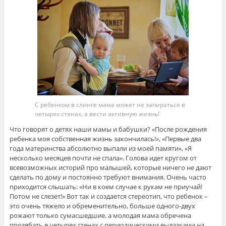
С ребенком в слинге мама может не запираться в
четырех стенах, а вести активную жизнь!
Что говорят о детях наши мамы и бабушки? «После рождения
ребенка моя собственная жизнь закончилась!», «Первые два
года материнства абсолютно выпали из моей памяти», «Я
несколько месяцев почти не спала». Голова идет кругом от
всевозможных историй про малышей, которые ничего не дают
сделать по дому и постоянно требуют внимания. Очень часто
приходится слышать: «Ни в коем случае к рукам не приучай!
Потом не слезет!» Вот так и создается стереотип, что ребенок –
это очень тяжело и обременительно, больше одного-двух
рожают только сумасшедшие, а молодая мама обречена
прозябать в четырех стенах с периодическими вылазками на